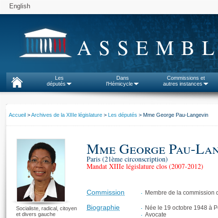
English
ASSEMBL
Les
Dans
Commissions et
députés
l'Hémicycle
autres instances
Accueil
>
Archives de la XIIIe législature
>
Les députés
> Mme George Pau-Langevin
Mme George Pau-Lan
Paris (21ème circonscription)
Mandat XIIIe législature clos (2007-2012)
Commission
Membre de la commission d
Biographie
Née le 19 octobre 1948 à P
Socialiste, radical, citoyen
et divers gauche
Avocate