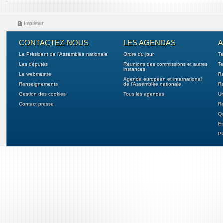
Imprimer
CONTACTEZ-NOUS
LES AGENDAS
A
Le Président de l'Assemblée nationale
Ordre du jour
T
Les députés
Réunions des commissions et autres
Te
instances
Le webmestre
Ra
Agenda européen et international
Renseignements
de l'Assemblée nationale
Ra
Gestion des cookies
Tous les agendas
U
Contact presse
Re
Qu
E
Pl