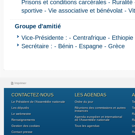
Prisons et conditions carcérales - Ruralité
sportive - Vie associative et bénévolat - Vit
Groupe d'amitié
Vice-Présidente : - Centrafrique - Ethiopi
Secrétaire : - Bénin - Espagne - Grèce
Imprimer
CONTACTEZ-NOUS
LES AGENDAS
A
Le Président de l'Assemblée nationale
Ordre du jour
T
Les députés
Réunions des commissions et autres
Te
instances
Le webmestre
Ra
Agenda européen et international
Renseignements
de l'Assemblée nationale
Ra
Gestion des cookies
Tous les agendas
U
Contact presse
Re