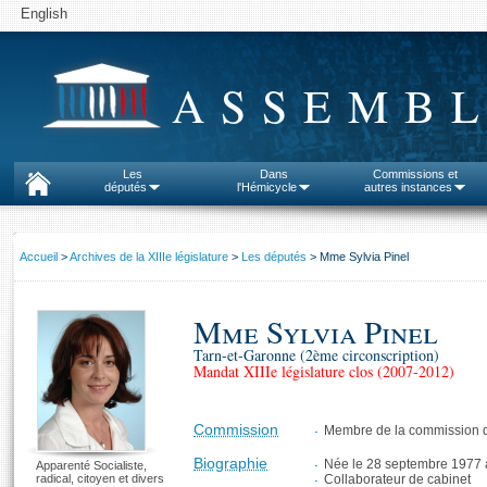
English
ASSEMBL
Les
Dans
Commissions et
députés
l'Hémicycle
autres instances
Accueil
>
Archives de la XIIIe législature
>
Les députés
> Mme Sylvia Pinel
Mme Sylvia Pinel
Tarn-et-Garonne (2ème circonscription)
Mandat XIIIe législature clos (2007-2012)
Commission
Membre de la commission d
Biographie
Née le 28 septembre 1977 
Apparenté Socialiste,
radical, citoyen et divers
Collaborateur de cabinet