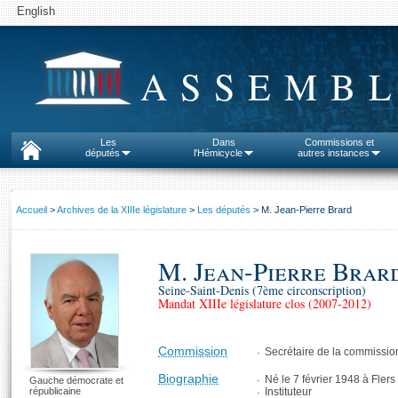
English
ASSEMBL
Les
Dans
Commissions et
députés
l'Hémicycle
autres instances
Accueil
>
Archives de la XIIIe législature
>
Les députés
> M. Jean-Pierre Brard
M. Jean-Pierre Brar
Seine-Saint-Denis (7ème circonscription)
Mandat XIIIe législature clos (2007-2012)
Commission
Secrétaire de la commissio
Biographie
Né le 7 février 1948 à Flers
Gauche démocrate et
républicaine
Instituteur