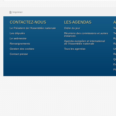
Imprimer
CONTACTEZ-NOUS
LES AGENDAS
A
Le Président de l'Assemblée nationale
Ordre du jour
T
Les députés
Réunions des commissions et autres
Te
instances
Le webmestre
Ra
Agenda européen et international
Renseignements
de l'Assemblée nationale
Ra
Gestion des cookies
Tous les agendas
U
Contact presse
Re
Qu
E
Pl