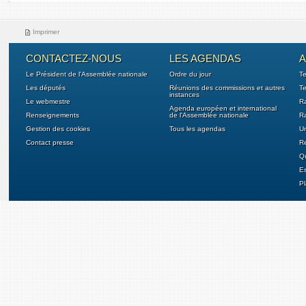
Imprimer
CONTACTEZ-NOUS
LES AGENDAS
A
Le Président de l'Assemblée nationale
Ordre du jour
T
Les députés
Réunions des commissions et autres
Te
instances
Le webmestre
Ra
Agenda européen et international
Renseignements
de l'Assemblée nationale
Ra
Gestion des cookies
Tous les agendas
U
Contact presse
Re
Qu
E
Pl