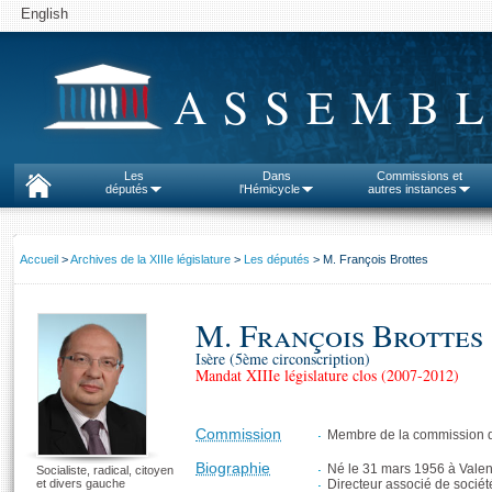
English
ASSEMBL
Les
Dans
Commissions et
députés
l'Hémicycle
autres instances
Accueil
>
Archives de la XIIIe législature
>
Les députés
> M. François Brottes
M. François Brottes
Isère (5ème circonscription)
Mandat XIIIe législature clos (2007-2012)
Commission
Membre de la commission d
Biographie
Né le 31 mars 1956 à Vale
Socialiste, radical, citoyen
et divers gauche
Directeur associé de sociét