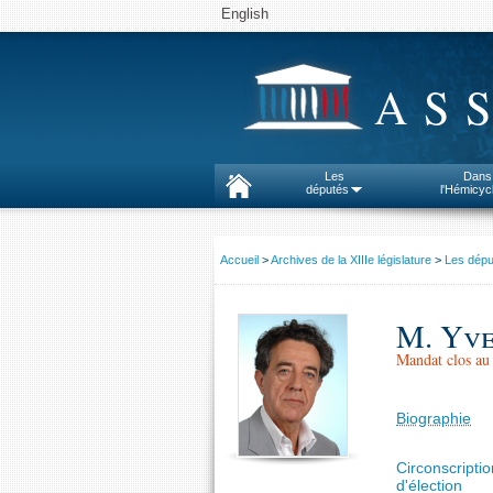
English
AS
Les
Dans
députés
l'Hémicyc
Accueil
>
Archives de la XIIIe législature
>
Les dépu
M. Yve
Mandat clos au 
Biographie
Circonscriptio
d'élection