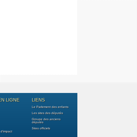
EN LIGNE
LIENS
Le Parlement des enfants
Les sites des députés
Groupe des anciens
députés
Sites officiels
 d'impact