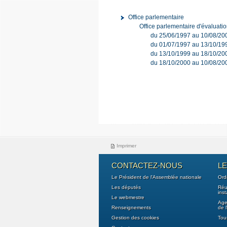
Office parlementaire
Office parlementaire d'évaluatio
du 25/06/1997 au 10/08/200
du 01/07/1997 au 13/10/199
du 13/10/1999 au 18/10/200
du 18/10/2000 au 10/08/200
Imprimer
CONTACTEZ-NOUS
L
Le Président de l'Assemblée nationale
Ord
Les députés
Réu
ins
Le webmestre
Age
Renseignements
de 
Gestion des cookies
Tou