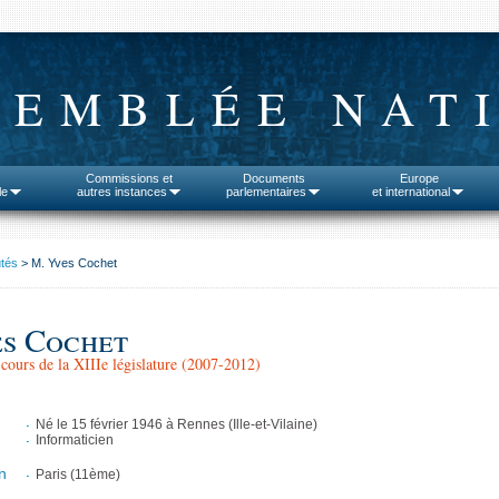
SEMBLÉE NAT
Commissions et
Documents
Europe
le
autres instances
parlementaires
et international
tés
> M. Yves Cochet
s Cochet
cours de la XIIIe législature (2007-2012)
Né le 15 février 1946 à Rennes (Ille-et-Vilaine)
Informaticien
n
Paris (11ème)