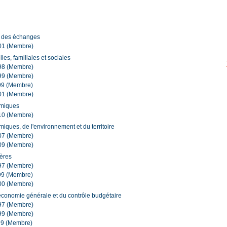
t des échanges
01 (Membre)
les, familiales et sociales
98 (Membre)
99 (Membre)
99 (Membre)
01 (Membre)
omiques
10 (Membre)
ques, de l'environnement et du territoire
07 (Membre)
09 (Membre)
ères
97 (Membre)
99 (Membre)
00 (Membre)
économie générale et du contrôle budgétaire
97 (Membre)
99 (Membre)
99 (Membre)