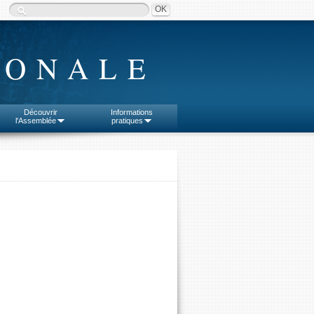
IONALE
Découvrir
Informations
l'Assemblée
pratiques