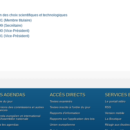
n des choix scientifiques et technologiques
1 (Membre titulaire)
9 (Secrétaire)
0 (Vice-Président)
1 (Vice-Président)
ES AGENDAS
ACCÈS DIRECTS
SERVICES 
re du jour
Textes examinés
Le portail vidéo
nions des commissions et autres
Textes inscrits à l'ordre du jour
RSS
tances
Rapports d'information
Version mobile
nda européen et international
l'Assemblée nationale
Rapports sur l'application des lois
La Boutique
s les agendas
Union européenne
Réagir aux études