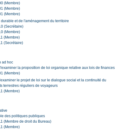
00 (Membre)
01 (Membre)
01 (Membre)
urable et de l'aménagement du territoire
0 (Secrétaire)
10 (Membre)
11 (Membre)
1 (Secrétaire)
n ad hoc
xaminer la proposition de loi organique relative aux lois de finances
01 (Membre)
aminer le projet de loi sur le dialogue social et la continuité du
ts terrestres réguliers de voyageurs
11 (Membre)
ative
ôle des politiques publiques
11 (Membre de droit du Bureau)
11 (Membre)