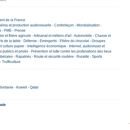
ment de la France
néma et production audiovisuelle - Contrefaçon - Mondialisation :
s - PME - Presse
e et filière agricole - Artisanat et métiers d'art - Automobile - Chasse et
 arts de la table - Défense - Emergents - Filière du chocolat - Groupes
et culture papier - Intelligence économique - Internet, audiovisuel et
s publics et privés - Prévention et lutte contre les profanations des lieux
ibérales - Rapatriés - Route et sécurité routière - Ruralité - Sports
 Trufficulture
 Jordanie - Koweit - Qatar
nale