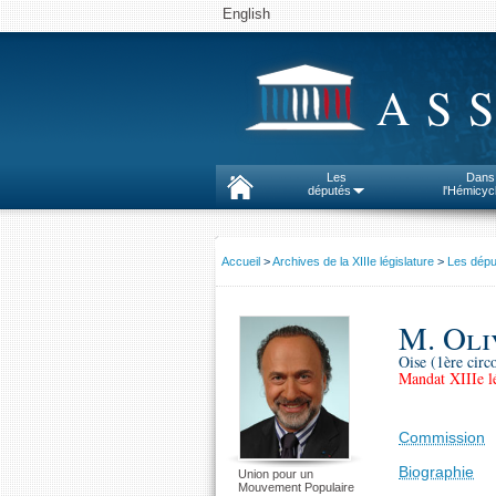
English
AS
Les
Dans
députés
l'Hémicyc
Accueil
>
Archives de la XIIIe législature
>
Les dépu
M. Oli
Oise (1ère circ
Mandat XIIIe lé
Commission
Biographie
Union pour un
Mouvement Populaire