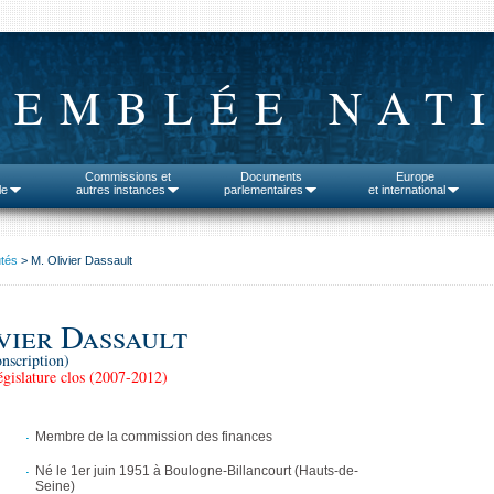
SEMBLÉE NAT
Commissions et
Documents
Europe
le
autres instances
parlementaires
et international
tés
> M. Olivier Dassault
vier Dassault
onscription)
gislature clos (2007-2012)
Membre de la commission des finances
Né le 1er juin 1951 à Boulogne-Billancourt (Hauts-de-
Seine)