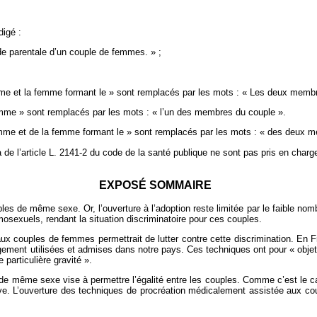
digé :
de parentale d’un couple de femmes. » ;
mme et la femme formant le » sont remplacés par les mots : « Les deux membr
femme » sont remplacés par les mots : « l’un des membres du couple ».
’homme et de la femme formant le » sont remplacés par les mots : « des deux 
éa de l’article L. 2141‑2 du code de la santé publique ne sont pas pris en char
EXPOSÉ SOMMAIRE
uples de même sexe. Or, l’ouverture à l’adoption reste limitée par le faible no
osexuels, rendant la situation discriminatoire pour ces couples.
aux couples de femmes permettrait de lutter contre cette discrimination. En
ment utilisées et admises dans notre pays. Ces techniques ont pour « objet de 
particulière gravité ».
 de même sexe vise à permettre l’égalité entre les couples. Comme c’est le cas
ve. L’ouverture des techniques de procréation médicalement assistée aux c