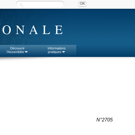
IONALE
Découvrir
Informations
l'Assemblée
pratiques
N°2705