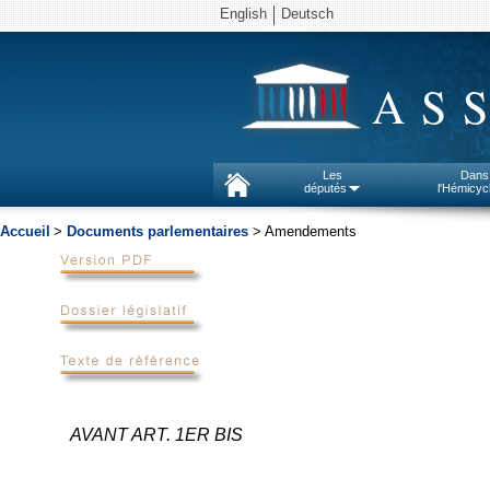
English
Deutsch
AS
Les
Dans
députés
l'Hémicyc
Accueil
>
Documents parlementaires
> Amendements
AVANT ART. 1ER BIS