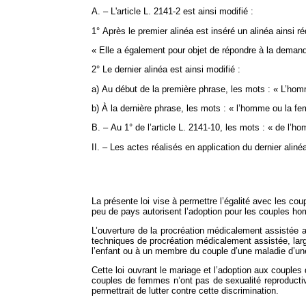
A. – L'article L. 2141‑2 est ainsi modifié :
1° Après le premier alinéa est inséré un alinéa ainsi ré
« Elle a également pour objet de répondre à la deman
2° Le dernier alinéa est ainsi modifié :
a) Au début de la première phrase, les mots : « L’ho
b) À la dernière phrase, les mots : « l’homme ou la 
B. – Au 1° de l’article L. 2141‑10, les mots : « de l
II. – Les actes réalisés en application du dernier alin
La présente loi vise à permettre l’égalité avec les co
peu de pays autorisent l’adoption pour les couples hom
L’ouverture de la procréation médicalement assistée 
techniques de procréation médicalement assistée, large
l’enfant ou à un membre du couple d’une maladie d’une 
Cette loi ouvrant le mariage et l’adoption aux couples
couples de femmes n’ont pas de sexualité reproducti
permettrait de lutter contre cette discrimination.