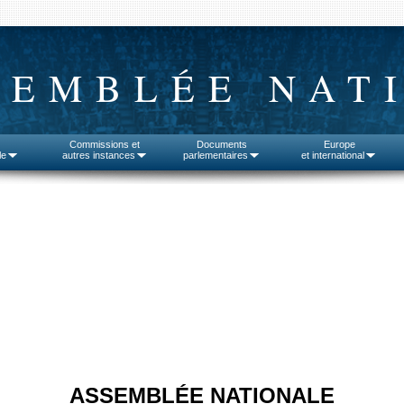
SEMBLÉE NAT
Commissions et
Documents
Europe
le
autres instances
parlementaires
et international
ASSEMBLÉE NATIONALE