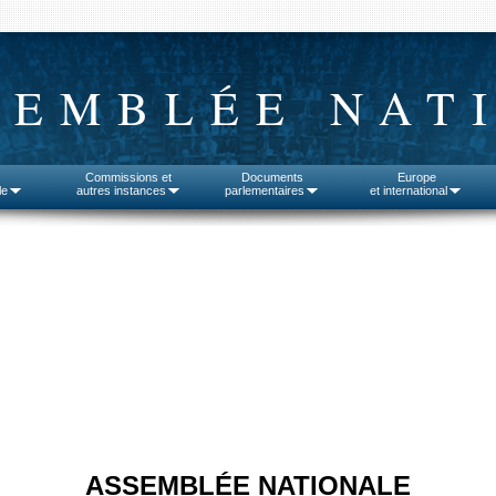
SEMBLÉE NAT
Commissions et
Documents
Europe
le
autres instances
parlementaires
et international
ASSEMBLÉE NATIONALE