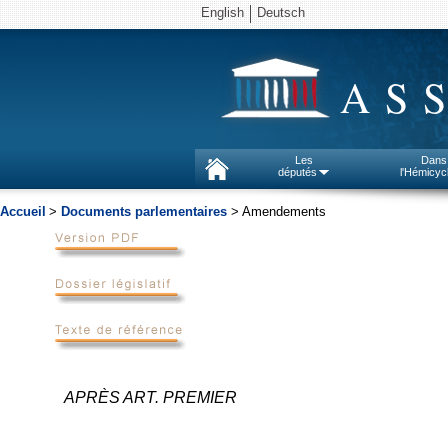
English
Deutsch
AS
Les
Dans
députés
l'Hémicyc
Accueil
>
Documents parlementaires
> Amendements
APRÈS ART. PREMIER