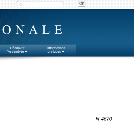
IONALE
Découvrir
Informations
l'Assemblée
pratiques
N°4670