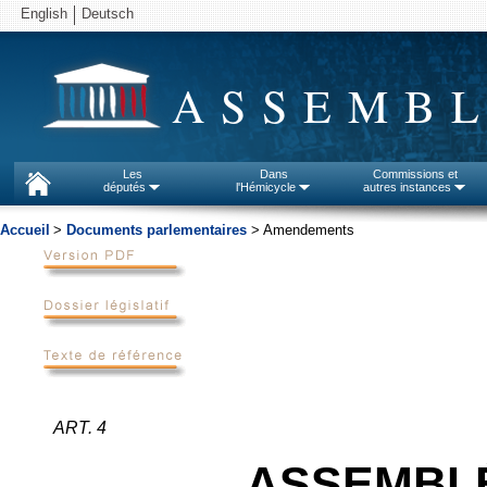
English
Deutsch
ASSEMBL
Les
Dans
Commissions et
députés
l'Hémicycle
autres instances
Accueil
>
Documents parlementaires
> Amendements
ART. 4
ASSEMBL