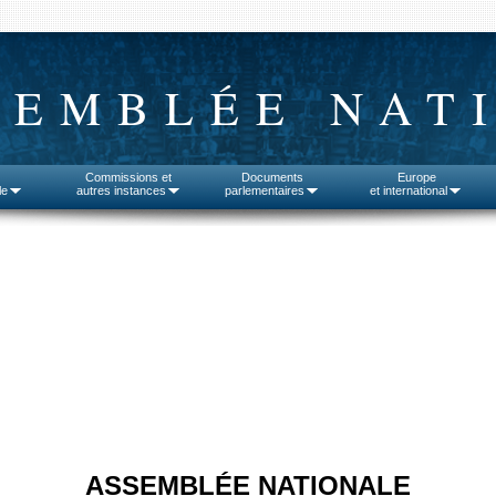
SEMBLÉE NAT
Commissions et
Documents
Europe
le
autres instances
parlementaires
et international
ASSEMBLÉE NATIONALE