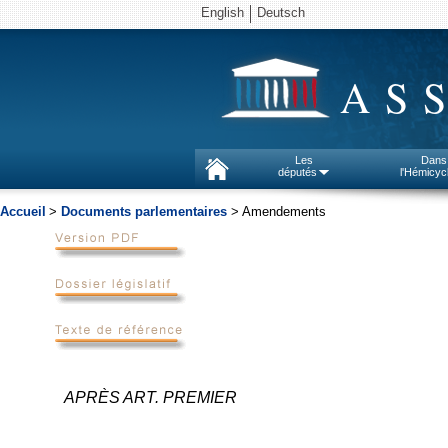
English
Deutsch
AS
Les
Dans
députés
l'Hémicyc
Accueil
>
Documents parlementaires
> Amendements
APRÈS ART. PREMIER