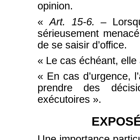
opinion.
«
Art. 15‑6.
– Lorsqu
sérieusement menacé, l
de se saisir d’office.
« Le cas échéant, elle 
« En cas d’urgence, l’a
prendre des décis
exécutoires ».
EXPOSÉ
Une importance particul