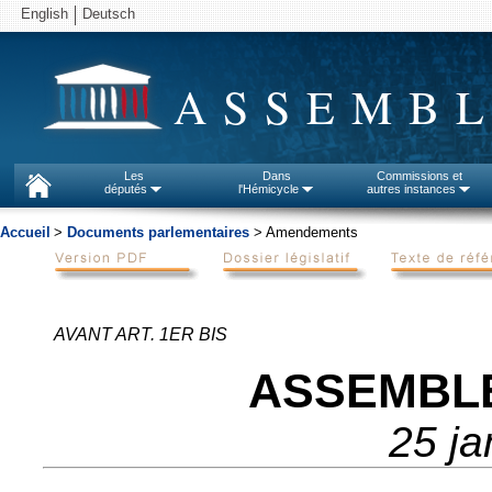
English
Deutsch
ASSEMBL
Les
Dans
Commissions et
députés
l'Hémicycle
autres instances
Accueil
>
Documents parlementaires
> Amendements
AVANT ART. 1ER BIS
ASSEMBL
25 ja