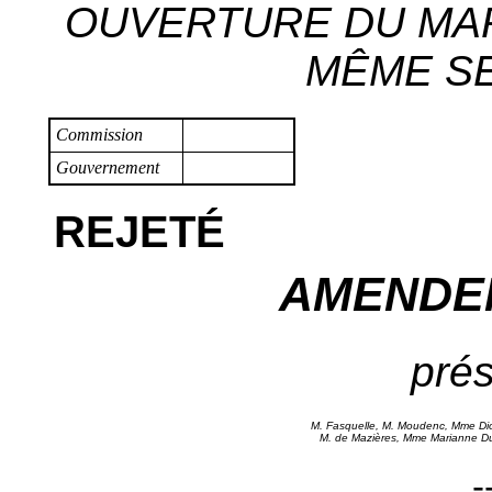
OUVERTURE DU MA
MÊME SEX
Commission
Gouvernement
REJETÉ
AMENDE
prés
M. Fasquelle, M. Moudenc, Mme Dio
M. de Mazières, Mme Marianne Dub
-