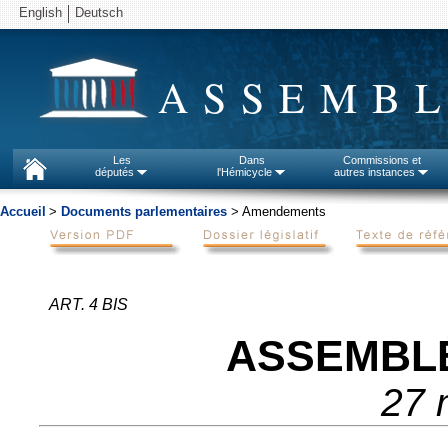
English
Deutsch
ASSEMBL
Les
Dans
Commissions et
députés
l'Hémicycle
autres instances
Accueil
>
Documents parlementaires
> Amendements
ART. 4 BIS
ASSEMBL
27 