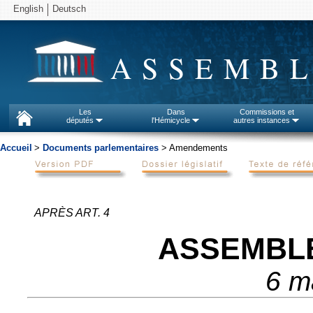
English
Deutsch
ASSEMBL
Les
Dans
Commissions et
députés
l'Hémicycle
autres instances
Accueil
>
Documents parlementaires
> Amendements
APRÈS ART. 4
ASSEMBL
6 m