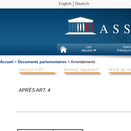
English
Deutsch
AS
Les
Dans
députés
l'Hémicyc
Accueil
>
Documents parlementaires
> Amendements
APRÈS ART. 4