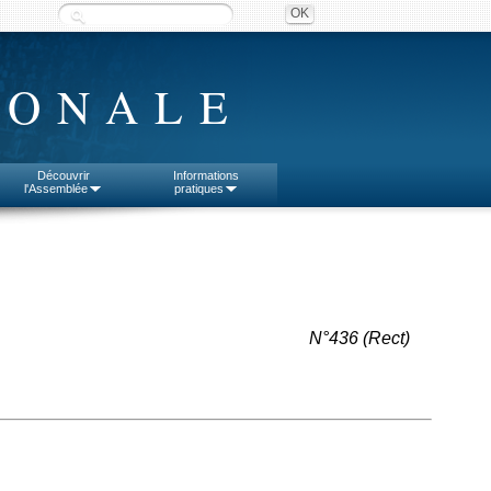
IONALE
Découvrir
Informations
l'Assemblée
pratiques
N°436 (Rect)