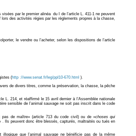
visées par le premier alinéa du I de l’article L. 411‑1 ne peuvent
f lors des activités régies par les règlements propres à la chasse,
lporter, le vendre ou l’acheter, selon les dispositions de l’article
istes (
http ://www.senat.fr/leg/ppl10‑670.html
).
avers de divers titres, comme la préservation, la chasse, la pêche
le L. 214, et réaffirmé le 15 avril dernier à l’Assemblée nationale
ctère sensible de l’animal sauvage ne soit pas inscrit dans le code
t pas de maître« (article 713 du code civil) ou de »
choses qui
s« . Ils peuvent donc être blessés, capturés, maltraités ou tués en
st illogique que l’animal sauvage ne bénéficie pas de la même