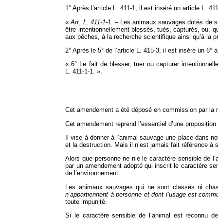
1° Après l’article L. 411‑1, il est inséré un article L. 41
«
Art. L. 411‑1‑1
. – Les animaux sauvages dotés de sens
être intentionnellement blessés, tués, capturés, ou, q
aux pêches, à la recherche scientifique ainsi qu’à la pr
2° Après le 5° de l’article L. 415‑3, il est inséré un 6° a
« 6° Le fait de blesser, tuer ou capturer intentionnell
L. 411‑1‑1. ».
Cet amendement a été déposé en commission par la ra
Cet amendement reprend l’essentiel d’une proposition 
Il vise à donner à l’animal sauvage une place dans not
et la destruction. Mais il n’est jamais fait référence à 
Alors que personne ne nie le caractère sensible de l’a
par un amendement adopté qui inscrit le caractère sens
de l’environnement.
Les animaux sauvages qui ne sont classés ni chassab
n’appartiennent à personne et dont l’usage est comm
toute impunité.
Si le caractère sensible de l’animal est reconnu d