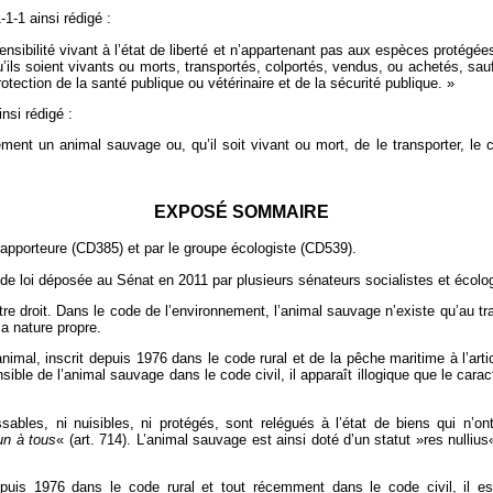
1‑1‑1 ainsi rédigé :
ibilité vivant à l’état de liberté et n’appartenant pas aux espèces protégées 
u’ils soient vivants ou morts, transportés, colportés, vendus, ou achetés, sau
otection de la santé publique ou vétérinaire et de la sécurité publique. »
insi rédigé :
ement un animal sauvage ou, qu’il soit vivant ou mort, de le transporter, le co
EXPOSÉ SOMMAIRE
pporteure (CD385) et par le groupe écologiste (CD539).
de loi déposée au Sénat en 2011 par plusieurs sénateurs socialistes et écolog
re droit. Dans le code de l’environnement, l’animal sauvage n’existe qu’au tr
sa nature propre.
nimal, inscrit depuis 1976 dans le code rural et de la pêche maritime à l’artic
ible de l’animal sauvage dans le code civil, il apparaît illogique que le cara
les, ni nuisibles, ni protégés, sont relégués à l’état de biens qui n’on
un à tous
« (art. 714). L’animal sauvage est ainsi doté d’un statut »res nulliu
epuis 1976 dans le code rural et tout récemment dans le code civil, il e