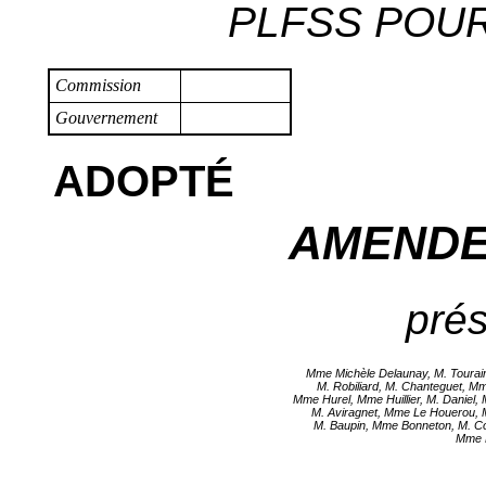
PLFSS POUR 
Commission
Gouvernement
ADOPTÉ
AMENDE
prés
Mme Michèle Delaunay, M. Tourai
M. Robiliard, M. Chanteguet, 
Mme Hurel, Mme Huillier, M. Daniel,
M. Aviragnet, Mme Le Houerou, M
M. Baupin, Mme Bonneton, M. Co
Mme 