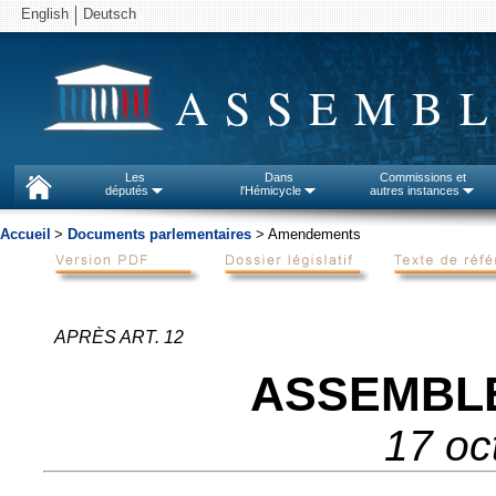
English
Deutsch
ASSEMBL
Les
Dans
Commissions et
députés
l'Hémicycle
autres instances
Accueil
>
Documents parlementaires
> Amendements
APRÈS ART. 12
ASSEMBL
17 oc