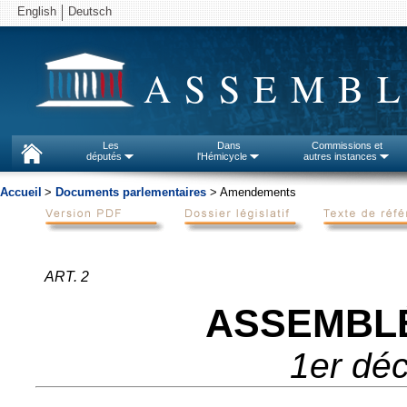
English
Deutsch
ASSEMBL
Les
Dans
Commissions et
députés
l'Hémicycle
autres instances
Accueil
>
Documents parlementaires
> Amendements
ART. 2
ASSEMBL
1er dé