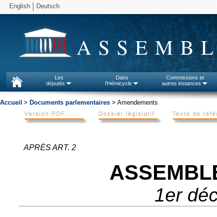
English
Deutsch
ASSEMBL
Les
Dans
Commissions et
députés
l'Hémicycle
autres instances
Accueil
>
Documents parlementaires
> Amendements
APRÈS ART. 2
ASSEMBL
1er dé