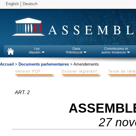
English
Deutsch
ASSEMBL
Les
Dans
Commissions et
députés
l'Hémicycle
autres instances
Accueil
>
Documents parlementaires
> Amendements
ART. 2
ASSEMBL
27 no