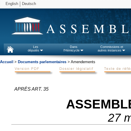
English
Deutsch
ASSEMBL
Les
Dans
Commissions et
députés
l'Hémicycle
autres instances
Accueil
>
Documents parlementaires
> Amendements
APRÈS ART. 35
ASSEMBL
27 