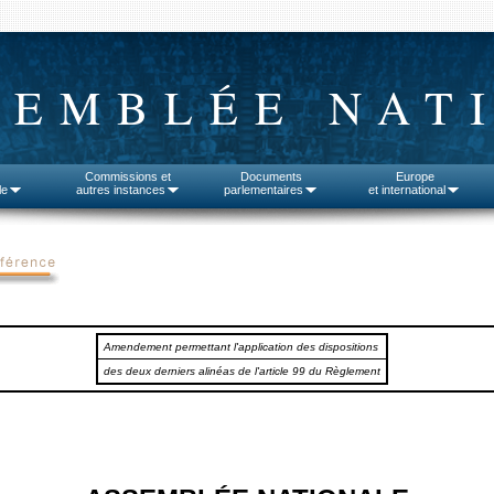
SEMBLÉE NAT
Commissions et
Documents
Europe
le
autres instances
parlementaires
et international
Amendement permettant l'application des dispositions
des deux derniers alinéas de l'article 99 du Règlement