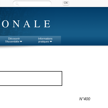
IONALE
Découvrir
Informations
l'Assemblée
pratiques
N°400