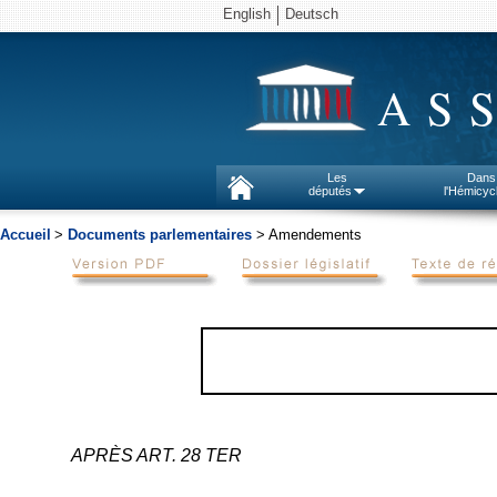
English
Deutsch
AS
Les
Dans
députés
l'Hémicyc
Accueil
>
Documents parlementaires
> Amendements
APRÈS ART. 28 TER