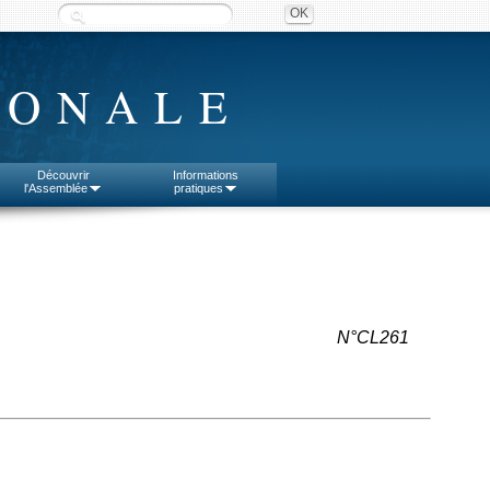
IONALE
Découvrir
Informations
l'Assemblée
pratiques
N°CL261