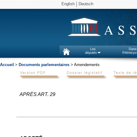
English
Deutsch
AS
Les
Dans
députés
l'Hémicyc
Accueil
>
Documents parlementaires
> Amendements
APRÈS ART. 29