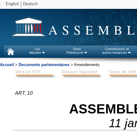
English
Deutsch
ASSEMBL
Les
Dans
Commissions et
députés
l'Hémicycle
autres instances
Accueil
>
Documents parlementaires
> Amendements
ART. 10
ASSEMBL
11 ja