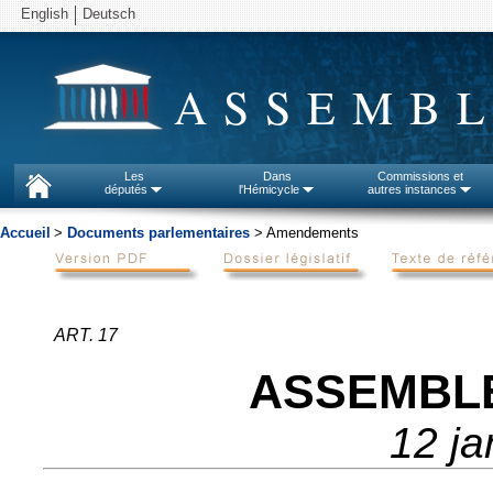
English
Deutsch
ASSEMBL
Les
Dans
Commissions et
députés
l'Hémicycle
autres instances
Accueil
>
Documents parlementaires
> Amendements
ART. 17
ASSEMBL
12 ja