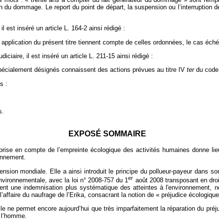
n du dommage. Le report du point de départ, la suspension ou l’interruption de 
l est inséré un article L. 164‑2 ainsi rédigé :
pplication du présent titre tiennent compte de celles ordonnées, le cas échéant,
diciaire, il est inséré un article L. 211‑15 ainsi rédigé :
spécialement désignés connaissent des actions prévues au titre IV
ter
du code 
s :
s.
EXPOSÉ SOMMAIRE
prise en compte de l’empreinte écologique des activités humaines donne lie
ronnement.
nsion mondiale. Elle a ainsi introduit le principe du pollueur-payeur dans so
er
nvironnementale, avec la loi n° 2008-757 du 1
août 2008 transposant en droi
aient une indemnisation plus systématique des atteintes à l'environnement, n
ffaire du naufrage de l’Erika, consacrant la notion de « préjudice écologique
vile ne permet encore aujourd’hui que très imparfaitement la réparation du préj
 l’homme.