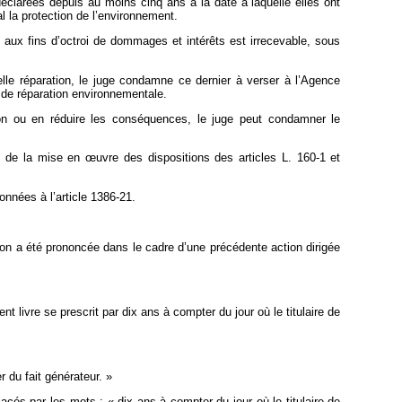
déclarées depuis au moins cinq ans à la date à laquelle elles ont
l la protection de l’environnement.
e aux fins d’octroi de dommages et intérêts est irrecevable, sous
elle réparation, le juge condamne ce dernier à verser à l’Agence
u de réparation environnementale.
on ou en réduire les conséquences, le juge peut condamner le
 de la mise en œuvre des dispositions des articles L. 160‑1 et
ionnées à l’article 1386‑21.
tion a été prononcée dans le cadre d’une précédente action dirigée
nt livre se prescrit par dix ans à compter du jour où le titulaire de
r du fait générateur. »
cés par les mots : « dix ans à compter du jour où le titulaire de