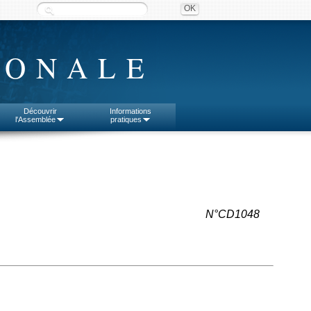
IONALE
Découvrir
Informations
l'Assemblée
pratiques
N°CD1048