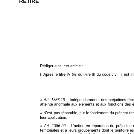
RETIRÉ
Rédiger ainsi cet article :
I. Après le titre IV
bis
du livre III du code civil, il est i
«
Art. 1386‑19
. - Indépendamment des préjudices répar
atteinte anormale aux éléments et aux fonctions des é
« N’est pas réparable, sur le fondement du présent titr
leur application.
«
Art. 1386‑20
. - L’action en réparation du préjudice
territoriales et à leurs groupements dont le territoire 