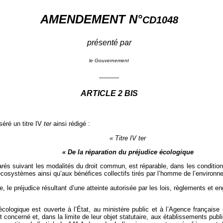
AMENDEMENT N°
CD1048
présenté par
le Gouvernement
----------
ARTICLE 2 BIS
nséré un titre IV
ter
ainsi rédigé :
« Titre IV ter
« De la réparation du préjudice écologique
és suivant les modalités du droit commun, est réparable, dans les conditions 
cosystèmes ainsi qu’aux bénéfices collectifs tirés par l’homme de l’environn
e, le préjudice résultant d’une atteinte autorisée par les lois, règlements et 
 écologique est ouverte à l’État, au ministère public et à l’Agence française 
est concerné et, dans la limite de leur objet statutaire, aux établissements pub