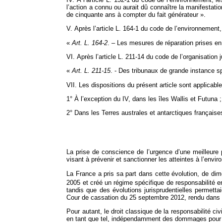
l’action a connu ou aurait dû connaître la manifestatio
de cinquante ans à compter du fait générateur ».
V. Après l’article L. 164‑1 du code de l’environnement, i
«
Art. L. 164‑2
. – Les mesures de réparation prises en a
VI. Après l’article L. 211‑14 du code de l’organisation ju
«
Art. L. 211‑15
. - Des tribunaux de grande instance 
VII. Les dispositions du présent article sont applicable
1° À l’exception du IV, dans les îles Wallis et Futuna ;
2° Dans les Terres australes et antarctiques française
La prise de conscience de l’urgence d’une meilleure 
visant à prévenir et sanctionner les atteintes à l’envi
La France a pris sa part dans cette évolution, de dime
2005 et créé un régime spécifique de responsabilité e
tandis que des évolutions jurisprudentielles permett
Cour de cassation du 25 septembre 2012, rendu dans l’a
Pour autant, le droit classique de la responsabilité ci
en tant que tel, indépendamment des dommages pour