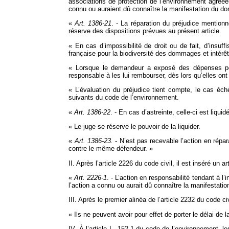
associations de protection de l’environnement agréées
connu ou auraient dû connaître la manifestation du dom
«
Art. 1386‑21
. - La réparation du préjudice mentionn
réserve des dispositions prévues au présent article.
« En cas d’impossibilité de droit ou de fait, d’insu
française pour la biodiversité des dommages et intérê
« Lorsque le demandeur a exposé des dépenses pour
responsable à les lui rembourser, dès lors qu’elles o
« L’évaluation du préjudice tient compte, le cas é
suivants du code de l’environnement.
«
Art. 1386‑22
. - En cas d’astreinte, celle-ci est liqui
« Le juge se réserve le pouvoir de la liquider.
«
Art. 1386‑23.
- N’est pas recevable l’action en répar
contre le même défendeur. »
II. Après l’article 2226 du code civil, il est inséré un ar
«
Art. 2226‑1
. - L’action en responsabilité tendant à l’
l’action a connu ou aurait dû connaître la manifestat
III. Après le premier alinéa de l’article 2232 du code civ
« Ils ne peuvent avoir pour effet de porter le délai de
IV. À l’article L. 152‑1 du code de l’environnement, 