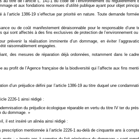
 au titre de l’article L. 141‑1 du code de l’environnement ou régulièrement 
mage et aux fondations reconnues d’utilité publique ayant pour objet principa
é à l’article 1386‑19 s’effectue par priorité en nature. Toute demande formé
ffisance ou de coût manifestement déraisonnable pour le responsable d’une t
ts qui sont affectés à des fins exclusives de protection de l’environnement o
 prévenir la réalisation imminente d’un dommage, en éviter l’aggravati
nt été raisonnablement engagées.
chéant, des mesures de réparation déjà ordonnées, notamment dans le cadre
dée au profit de l’Agence française de la biodiversité qui l’affecte aux fins ment
ation d’un préjudice défini par l’article 1386‑19 au titre duquel une condamna
ticle 2226‑1 ainsi rédigé :
indemnisation du préjudice écologique réparable en vertu du titre IV ter du prése
ion du dommage. »
il, il est inséré un alinéa ainsi rédigé :
 la prescription mentionnée à l’article 2226‑1 au-delà de cinquante ans à compte
les mots : « trente ans à compter du fait générateur du dommage » sont rempla