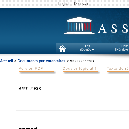
English
Deutsch
AS
Les
Dans
députés
l'Hémicyc
Accueil
>
Documents parlementaires
> Amendements
ART. 2 BIS