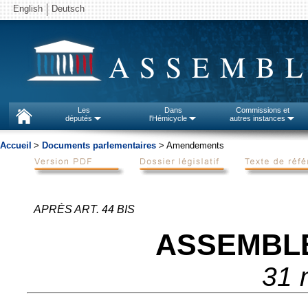
English
Deutsch
ASSEMBL
Les
Dans
Commissions et
députés
l'Hémicycle
autres instances
Accueil
>
Documents parlementaires
> Amendements
APRÈS ART. 44 BIS
ASSEMBL
31 