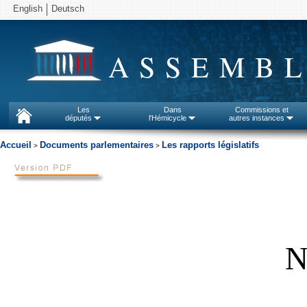
English
Deutsch
ASSEMBL
Les
Dans
Commissions et
députés
l'Hémicycle
autres instances
Accueil
Documents parlementaires
Les rapports législatifs
>
>