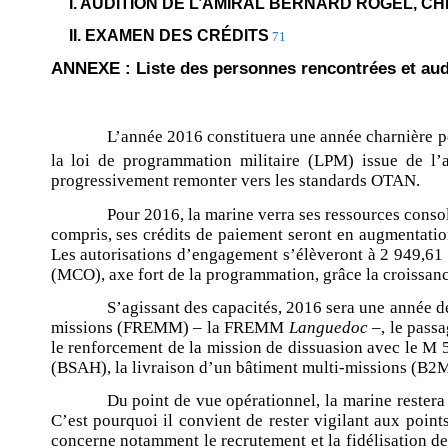
I. AUDITION DE L’AMIRAL BERNARD ROGEL, C
II. EXAMEN DES CRÉDITS
71
ANNEXE : Liste des personnes rencontrées et audi
L’année 2016 constituera une année charnière po
la loi de programmation militaire (LPM) issue de l’a
progressivement remonter vers les standards OTAN.
Pour 2016, la marine verra ses ressources conso
compris, ses crédits de paiement seront en augmentatio
Les autorisations d’engagement s’élèveront à 2 949,61 m
(MCO), axe fort de la programmation, grâce la croissan
S’agissant des capacités, 2016 sera une année d
missions (FREMM) – la FREMM
Languedoc
–, le passa
le renforcement de la mission de dissuasion avec le M 
(BSAH), la livraison d’un bâtiment multi-missions (B2M
Du point de vue opérationnel, la marine restera
C’est pourquoi il convient de rester vigilant aux poin
concerne notamment le recrutement et la fidélisation des 