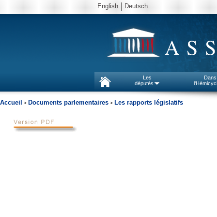
English
Deutsch
AS
Les
Dans
députés
l'Hémicyc
Accueil
Documents parlementaires
Les rapports législatifs
>
>