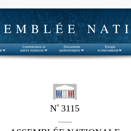
SEMBLÉE NAT
Commissions et
Documents
Europe
le
autres instances
parlementaires
et international
°
N
3115
______