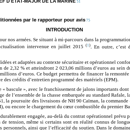
HEF D’ÉTAT-MAJOR DE LA MARINE
51
tionnées par le rapporteur pour avis
75
INTRODUCTION
ur nos armées. Se situant à mi-parcours dans la programmation
(
)
1
ctualisation intervenue en juillet 2015
. En outre, c’est 
lidées et adaptées au contexte sécuritaire et opérationnel conf
n de 2,32 % et atteindront 2 023,06 millions d’euros au sein 
illions d’euros. Ce budget permettra de financer la remontée d
ce des crédits d’entretien programmé des matériels (EPM).
e « bascule », avec le franchissement de jalons importants dont
ge de l’ensemble de la chasse embarquée au standard Rafale, l
51, la poursuite des livraisons de NH 90 Caïman, la commande d
), ou encore le chargement du c
œ
ur combustible du premier Ba
 durablement engagée, au-delà du contrat opérationnel prévu par
ts de tension, même si certains sont en réalité connus de long
personnels, ainsi que l’efficacité du soutien. Dans le domaine c