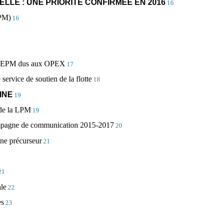
ELLE : UNE PRIORITÉ CONFIRMÉE EN 2016
16
EPM)
16
 en EPM dus aux OPEX
17
service de soutien de la flotte
18
INE
19
n de la LPM
19
 campagne de communication 2015-2017
20
ine précurseur
21
21
le
22
es
23