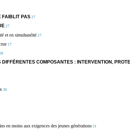
 FAIBLIT PAS
27
UE
27
té et en simultanéité
27
crue
27
28
 DIFFÉRENTES COMPOSANTES : INTERVENTION, PROTE
ux
30
ins en moins aux exigences des jeunes générations
31