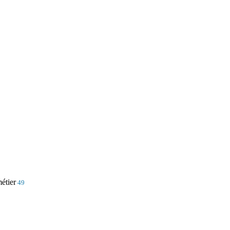
étier
49