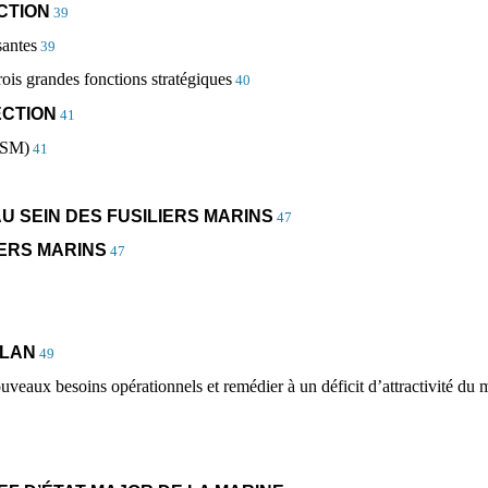
CTION
39
santes
39
rois grandes fonctions stratégiques
40
ECTION
41
PSM)
41
AU SEIN DES FUSILIERS MARINS
47
IERS MARINS
47
ILAN
49
uveaux besoins opérationnels et remédier à un déficit d’attractivité du m