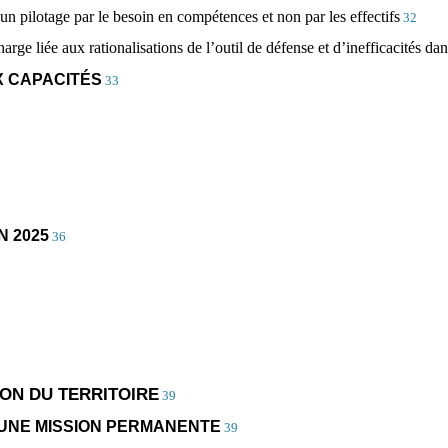
 un pilotage par le besoin en compétences et non par les effectifs
32
rge liée aux rationalisations de l’outil de défense et d’inefficacités dan
X CAPACITÉS
33
N 2025
36
ION DU TERRITOIRE
39
, UNE MISSION PERMANENTE
39