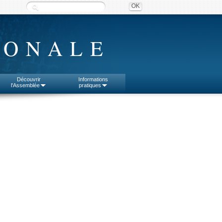
IONALE
Découvrir
Informations
l'Assemblée
pratiques