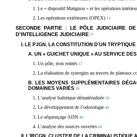
1. Le « dispositif Matignon » et les opérations intéri
2. Les opérations extérieures (OPEX)
33
SECONDE PARTIE : LE PÔLE JUDICIAIRE D
D’INTELLIGENCE JUDICIAIRE
37
I. LE PJGN, LA CONSTITUTION D’UN TRYPTIQ
A. UN « GUICHET UNIQUE » AU SERVICE D
1. Un pôle, trois entités
37
2. La réalisation de synergies au travers de plateaux
B. LES MOYENS SUPPLÉMENTAIRES DÉGA
DOMAINES VARIÉS
39
1. L’analyse balistique dématérialisée
39
2. Le développement de l’odorologie
40
3. Le séquençage ADN
40
4. L’analyse des sources ouvertes
40
II. L’IRCGN,
CLUSTER
DE LA CRIMINALISTIQUE 