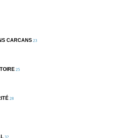
INS CARCANS
23
ATOIRE
25
RITÉ
28
AL
32