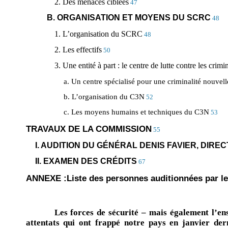
2. Des menaces ciblées
47
B. ORGANISATION ET MOYENS DU SCRC
48
1. L’organisation du SCRC
48
2. Les effectifs
50
3. Une entité à part : le centre de lutte contre les cri
a. Un centre spécialisé pour une criminalité nouve
b. L’organisation du C3N
52
c. Les moyens humains et techniques du C3N
53
TRAVAUX DE LA COMMISSION
55
I. AUDITION DU GÉNÉRAL DENIS FAVIER, DI
II. EXAMEN DES CRÉDITS
67
ANNEXE :Liste des personnes auditionnées par le
Les forces de sécurité – mais également l’ens
attentats qui ont frappé notre pays en janvier dern