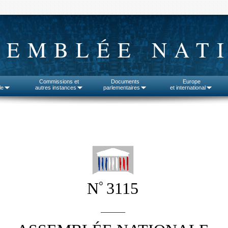
SEMBLÉE NAT
Commissions et
Documents
Europe
le
autres instances
parlementaires
et international
°
N
3115
______