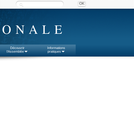
IONALE
Découvrir
Informations
l'Assemblée
pratiques