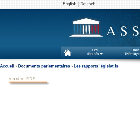
English
Deutsch
AS
Les
Dans
députés
l'Hémicyc
Accueil
Documents parlementaires
Les rapports législatifs
>
>