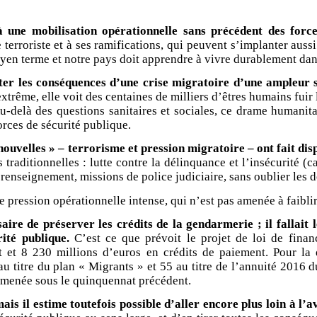
à une mobilisation opérationnelle sans précédent des force
e terroriste et à ses ramifications, qui peuvent s’implanter aus
en terme et notre pays doit apprendre à vivre durablement dans
uter les conséquences d’une
crise migratoire d’une ampleur 
rême, elle voit des centaines de milliers d’êtres humains fuir l
-delà des questions sanitaires et sociales, ce drame humanita
orces de sécurité publique.
 nouvelles » – terrorisme et pression migratoire – ont fait dis
aditionnelles : lutte contre la délinquance et l’insécurité (cam
e, renseignement, missions de police judiciaire, sans oublier les
ression opérationnelle intense, qui n’est pas amenée à faiblir 
saire de préserver les crédits de la gendarmerie ; il fallai
ité publique.
C’est ce que prévoit le projet de loi de finan
 et 8 230 millions d’euros en crédits de paiement. Pour la q
titre du plan « Migrants » et 55 au titre de l’annuité 2016 du p
fs menée sous le quinquennat précédent.
is il estime toutefois possible d’aller encore plus loin à l’av