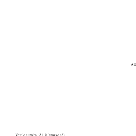
AU
Voir le numéro : 3110 (annexe 43)