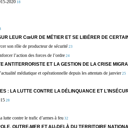
2015-2020
18
3
SUR LEUR C
œ
UR DE MÉTIER ET SE LIBÉRER DE CERTA
cer son rôle de producteur de sécurité
23
orcer l’action des forces de l’ordre
24
E ANTITERRORISTE ET LA GESTION DE LA CRISE MIGR
l’actualité médiatique et opérationnelle depuis les attentats de janvier
25
RES : LA LUTTE CONTRE LA DÉLINQUANCE ET L’INSÉCU
015
28
 lutte contre le trafic d’armes à feu
32
OLE, OUTRE-MER ET AU-DELÀ DU TERRITOIRE NATION