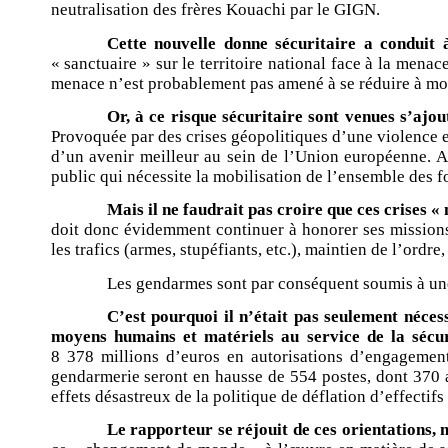
neutralisation des frères Kouachi par le GIGN.
Cette nouvelle donne sécuritaire a conduit 
« sanctuaire » sur le territoire national face à la menac
menace n’est probablement pas amené à se réduire à moy
Or, à ce risque sécuritaire sont venues s’ajo
Provoquée par des crises géopolitiques d’une violence ext
d’un avenir meilleur au sein de l’Union européenne. Au
public qui nécessite la mobilisation de l’ensemble des f
Mais il ne faudrait pas croire que ces crises «
doit donc évidemment continuer à honorer ses missions tr
les trafics (armes, stupéfiants, etc.), maintien de l’ordr
Les gendarmes sont par conséquent soumis à une p
C’est pourquoi il n’était pas seulement néces
moyens humains et matériels au service de la sécur
8 378 millions d’euros en autorisations d’engagement
gendarmerie seront en hausse de 554 postes, dont 370 au 
effets désastreux de la politique de déflation d’effecti
Le rapporteur se réjouit de ces orientations, ma