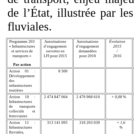
de l’État, illustrée par le
fluviales.
Programme 203
Autorisations
Autorisations
Évolution
« Infrastructures
d’engagement
d’engagement
2015
et services de
ouvertes en
demandées
/
transports »
LFI pour 2015
pour 2016
2016
Par action
Action 01 :
8 500
Développement
des
infrastructures
routières
Action 10 :
2 474 847 064
2 476 968 610
+ 0,08 %
Infrastructures
de transports
collectifs et
ferroviaires
Action 11 :
313 141 095
318 203 039
+ 1,6
Infrastructures
%
fluviales,