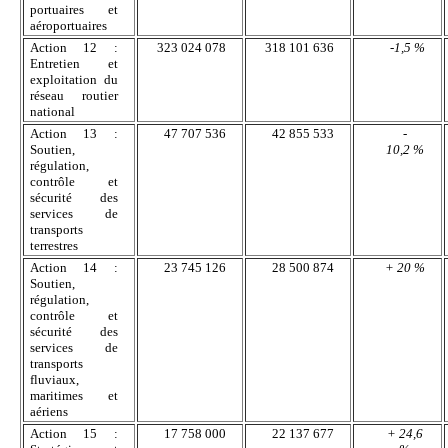
portuaires et
aéroportuaires
Action 12 :
323 024 078
318 101 636
-1,5 %
Entretien et
exploitation du
réseau routier
national
Action 13 :
47 707 536
42 855 533
-
Soutien,
10,2 %
régulation,
contrôle et
sécurité des
services de
transports
terrestres
Action 14 :
23 745 126
28 500 874
+ 20 %
Soutien,
régulation,
contrôle et
sécurité des
services de
transports
fluviaux,
maritimes et
aériens
Action 15 :
17 758 000
22 137 677
+ 24,6