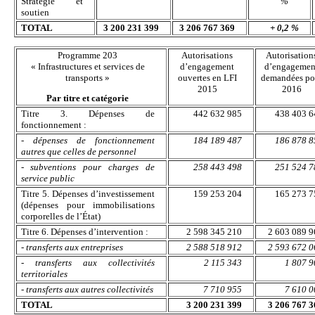
Stratégie et
%
soutien
TOTAL
3 200 231 399
3 206 767 369
+ 0,2 %
Programme 203
Autorisations
Autorisation
« Infrastructures et services de
d’engagement
d’engagemen
transports »
ouvertes en LFI
demandées po
2015
2016
Par titre et catégorie
Titre 3. Dépenses de
442 632 985
438 403 6
fonctionnement :
- dépenses de fonctionnement
184 189 487
186 878 8
autres que celles de personnel
- subventions pour charges de
258 443 498
251 524 7
service public
Titre 5. Dépenses d’investissement
159 253 204
165 273 7
(dépenses pour immobilisations
corporelles de l’État)
Titre 6. Dépenses d’intervention :
2 598 345 210
2 603 089 9
- transferts aux entreprises
2 588 518 912
2 593 672 0
- transferts aux collectivités
2 115 343
1 807 9
territoriales
- transferts aux autres collectivités
7 710 955
7 610 0
TOTAL
3 200 231 399
3 206 767 3