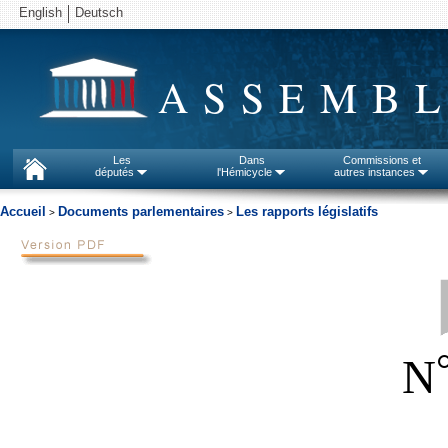
English
Deutsch
ASSEMBL
Les
Dans
Commissions et
députés
l'Hémicycle
autres instances
Accueil
Documents parlementaires
Les rapports législatifs
>
>
N
_