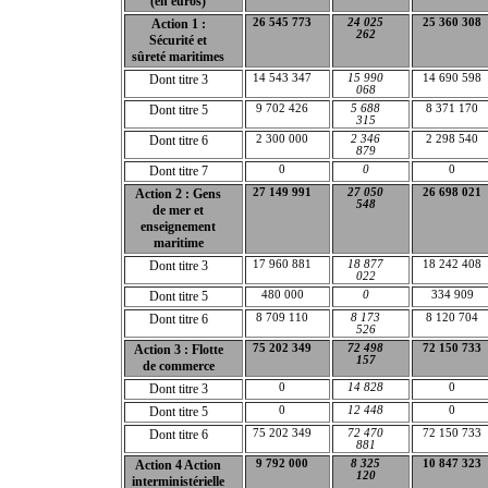
(en euros)
Action 1 :
26 545 773
24 025
25 360 308
262
Sécurité et
sûreté maritimes
Dont titre 3
14 543 347
15 990
14 690 598
068
Dont titre 5
9 702 426
5 688
8 371 170
315
Dont titre 6
2 300 000
2 346
2 298 540
879
Dont titre 7
0
0
0
Action 2 : Gens
27 149 991
27 050
26 698 021
548
de mer et
enseignement
maritime
Dont titre 3
17 960 881
18 877
18 242 408
022
Dont titre 5
480 000
0
334 909
Dont titre 6
8 709 110
8 173
8 120 704
526
Action 3 : Flotte
75 202 349
72 498
72 150 733
157
de commerce
Dont titre 3
0
14 828
0
Dont titre 5
0
12 448
0
Dont titre 6
75 202 349
72 470
72 150 733
881
Action 4 Action
9 792 000
8 325
10 847 323
120
interministérielle