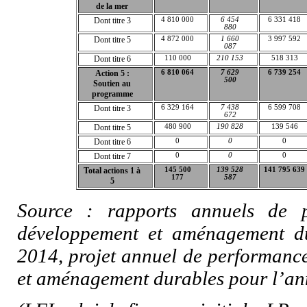
de la mer
Dont titre 3
4 810 000
6 454
6 331 418
880
Dont titre 5
4 872 000
1 660
3 997 592
087
Dont titre 6
110 000
210 153
518 313
Action 5 :
6 810 064
7 629
6 739 254
500
Soutien au
programme
Dont titre 3
6 329 164
7 438
6 599 708
672
Dont titre 5
480 900
190 828
139 546
Dont titre 6
0
0
0
Dont titre 7
0
0
0
Total actions 1 à
145 500
139 528
141 795 639
177
587
5
Source : rapports annuels de p
développement et aménagement du
2014, projet annuel de performanc
et aménagement durables pour l’an