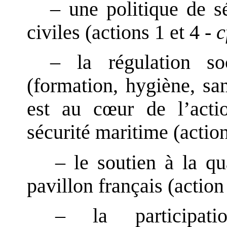
– une politique de s
civiles (actions 1 et 4 -
c
– la régulation so
(formation, hygiène, san
est au c
œ
ur de l’act
sécurité maritime (action
– le soutien à la q
pavillon français (action 
– la participat