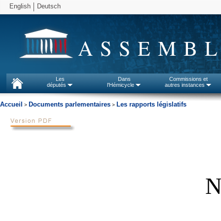
English
Deutsch
ASSEMBL
Les
Dans
Commissions et
députés
l'Hémicycle
autres instances
Accueil
Documents parlementaires
Les rapports législatifs
>
>