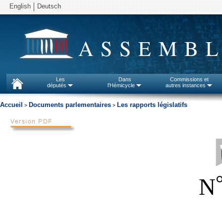
English
Deutsch
ASSEMBL
Les
Dans
Commissions et
députés
l'Hémicycle
autres instances
Accueil
Documents parlementaires
Les rapports législatifs
>
>
N
_