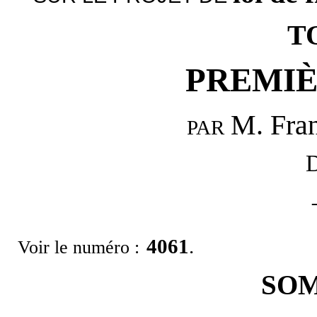
T
PREMIÈ
M. Fra
PAR
D
4061
.
Voir le numéro :
SO