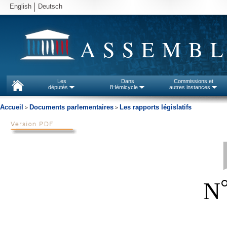
English
Deutsch
ASSEMBL
Les
Dans
Commissions et
députés
l'Hémicycle
autres instances
Accueil
Documents parlementaires
Les rapports législatifs
>
>
N
_