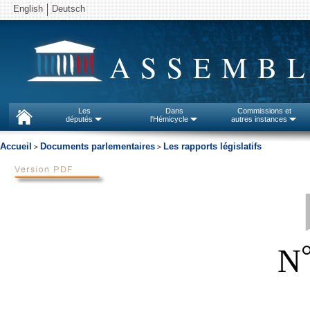
English
Deutsch
ASSEMBL
Les
Dans
Commissions et
députés
l'Hémicycle
autres instances
Accueil
Documents parlementaires
Les rapports législatifs
>
>
N
_