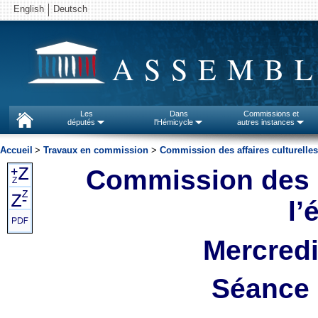
English
Deutsch
ASSEMBL
Les
Dans
Commissions et
députés
l'Hémicycle
autres instances
Accueil
>
Travaux en commission
>
Commission des affaires culturelles
Commission des af
l’
Mercredi
Séance 