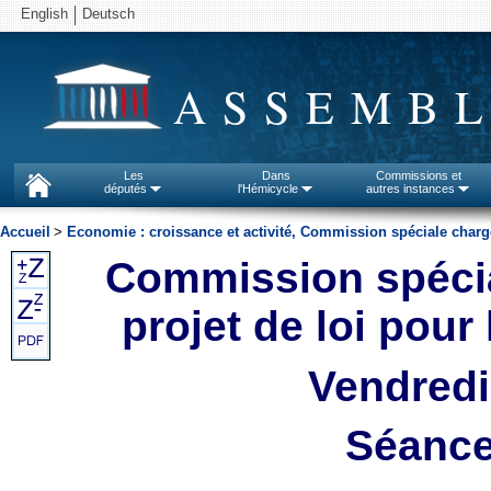
English
Deutsch
ASSEMBL
Les
Dans
Commissions et
députés
l'Hémicycle
autres instances
Accueil
>
Economie : croissance et activité, Commission spéciale chargée 
Commission spécia
projet de loi pour 
Vendredi
Séance