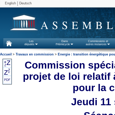
English
Deutsch
ASSEMBL
Les
Dans
Commissions et
députés
l'Hémicycle
autres instances
Accueil
>
Travaux en commission
>
Energie : transition énergétique pou
Commission spécia
projet de loi relati
pour la 
Jeudi 11