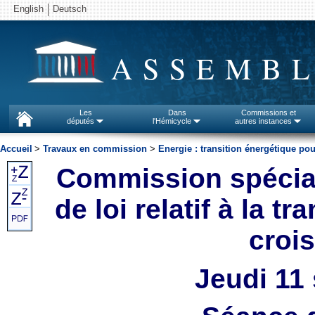
English
Deutsch
ASSEMBL
Les
Dans
Commissions et
députés
l'Hémicycle
autres instances
Accueil
>
Travaux en commission
>
Energie : transition énergétique pou
Commission spécial
de loi relatif à la t
croi
Jeudi 11