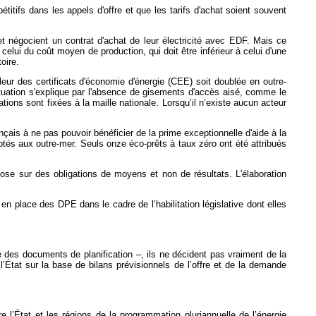
titifs dans les appels d'offre et que les tarifs d'achat soient souvent
et négocient un contrat d'achat de leur électricité avec EDF. Mais ce
 celui du coût moyen de production, qui doit être inférieur à celui d'une
oire.
leur des certificats d'économie d'énergie (CEE) soit doublée en outre-
tuation s'explique par l'absence de gisements d'accès aisé, comme le
ons sont fixées à la maille nationale. Lorsqu’il n’existe aucun acteur
çais à ne pas pouvoir bénéficier de la prime exceptionnelle d'aide à la
ptés aux outre-mer. Seuls onze éco-prêts à taux zéro ont été attribués
ose sur des obligations de moyens et non de résultats. L'élaboration
 place des DPE dans le cadre de l’habilitation législative dont elles
des documents de planification –, ils ne décident pas vraiment de la
l’État sur la base de bilans prévisionnels de l’offre et de la demande
e l’État et les régions de la programmation pluriannuelle de l’énergie