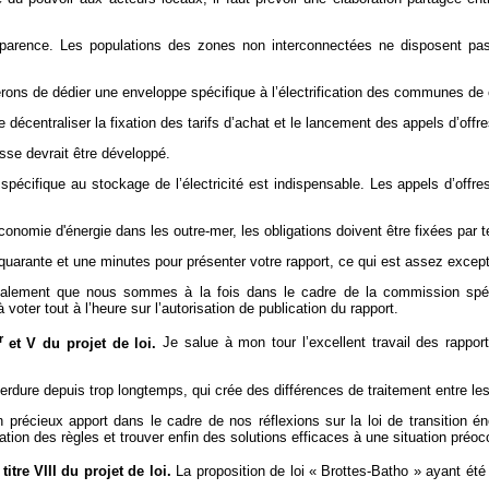
nsparence. Les populations des zones non interconnectées ne disposent pa
ons de dédier une enveloppe spécifique à l’électrification des communes de c
décentraliser la fixation des tarifs d’achat et le lancement des appels d’offre
se devrait être développé.
spécifique au stockage de l’électricité est indispensable. Les appels d’offre
nomie d'énergie dans les outre-mer, les obligations doivent être fixées par ter
uarante et une minutes pour présenter votre rapport, ce qui est assez excep
e également que nous sommes à la fois dans le cadre de la commission spéc
er tout à l’heure sur l’autorisation de publication du rapport.
er
et V du projet de loi.
Je salue à mon tour l’excellent travail des rappo
i perdure depuis trop longtemps, qui crée des différences de traitement entre l
précieux apport dans le cadre de nos réflexions sur la loi de transition é
ion des règles et trouver enfin des solutions efficaces à une situation préoc
 titre VIII du projet de loi.
La proposition de loi « Brottes-Batho » ayant été 