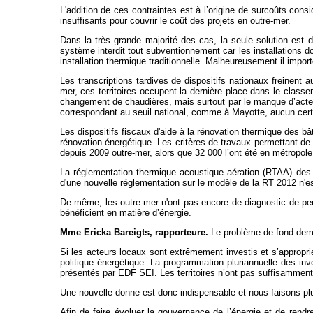
L'addition de ces contraintes est à l’origine de surcoûts consi
insuffisants pour couvrir le coût des projets en outre-mer.
Dans la très grande majorité des cas, la seule solution est 
système interdit tout subventionnement car les installations doi
installation thermique traditionnelle. Malheureusement il import
Les transcriptions tardives de dispositifs nationaux freinent
mer, ces territoires occupent la dernière place dans le clas
changement de chaudières, mais surtout par le manque d’acteur
correspondant au seuil national, comme à Mayotte, aucun certif
Les dispositifs fiscaux d'aide à la rénovation thermique des b
rénovation énergétique. Les critères de travaux permettant de
depuis 2009 outre-mer, alors que 32 000 l’ont été en métropole
La réglementation thermique acoustique aération (RTAA) des 
d'une nouvelle réglementation sur le modèle de la RT 2012 n'
De même, les outre-mer n'ont pas encore de diagnostic de perf
bénéficient en matière d’énergie.
Mme Ericka Bareigts, rapporteure.
Le problème de fond demeu
Si les acteurs locaux sont extrêmement investis et s’appropr
politique énergétique. La programmation pluriannuelle des inv
présentés par EDF SEI. Les territoires n’ont pas suffisamment 
Une nouvelle donne est donc indispensable et nous faisons plu
Afin de faire évoluer la gouvernance de l’énergie et de rendre