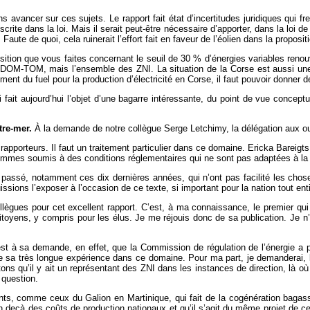
 avancer sur ces sujets. Le rapport fait état d’incertitudes juridiques qui f
crite dans la loi. Mais il serait peut-être nécessaire d’apporter, dans la loi d
. Faute de quoi, cela ruinerait l’effort fait en faveur de l’éolien dans la propositi
ition que vous faites concernant le seuil de 30 % d’énergies variables renouv
les DOM-TOM, mais l’ensemble des ZNI. La situation de la Corse est aussi un
nt du fuel pour la production d’électricité en Corse, il faut pouvoir donner 
ui fait aujourd’hui l’objet d’une bagarre intéressante, du point de vue concep
tre-mer.
À la demande de notre collègue Serge Letchimy, la délégation aux out
 rapporteurs. Il faut un traitement particulier dans ce domaine. Ericka Barei
ommes soumis à des conditions réglementaires qui ne sont pas adaptées à la 
e passé, notamment ces dix dernières années, qui n’ont pas facilité les ch
issions l’exposer à l’occasion de ce texte, si important pour la nation tout ent
lègues pour cet excellent rapport. C’est, à ma connaissance, le premier qui 
toyens, y compris pour les élus. Je me réjouis donc de sa publication. Je n’
st à sa demande, en effet, que la Commission de régulation de l’énergie a 
de sa très longue expérience dans ce domaine. Pour ma part, je demanderai, lo
s qu’il y ait un représentant des ZNI dans les instances de direction, là où 
 question.
ts, comme ceux du Galion en Martinique, qui fait de la cogénération bagasse
deçà des coûts de production nationaux et qu’il s’agit du même projet de ce