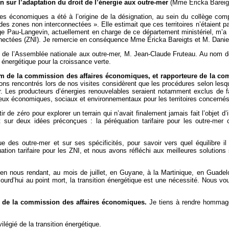
 sur l’adaptation du droit de l’énergie aux outre-mer
(Mme Ericka Bareigt
s économiques a été à l’origine de la désignation, au sein du collège com
 zones non interconnectées ». Elle estimait que ces territoires n’étaient pa
Pau-Langevin, actuellement en charge de ce département ministériel, m’a fai
nectées (ZNI). Je remercie en conséquence Mme Éricka Bareigts et M. Daniel 
n de l’Assemblée nationale aux outre-mer, M. Jean-Claude Fruteau. Au nom d
ion énergétique pour la croissance verte.
de la commission des affaires économiques, et rapporteure de la commiss
vons rencontrés lors de nos visites considèrent que les procédures selon lesqu
er. Les producteurs d’énergies renouvelables seraient notamment exclus de f
jeux économiques, sociaux et environnementaux pour les territoires concernés
de zéro pour explorer un terrain qui n’avait finalement jamais fait l’objet d’
 sur deux idées préconçues : la péréquation tarifaire pour les outre-mer co
 des outre-mer et sur ses spécificités, pour savoir vers quel équilibre i
on tarifaire pour les ZNI, et nous avons réfléchi aux meilleures solutions s
st en nous rendant, au mois de juillet, en Guyane, à la Martinique, en Gua
ujourd’hui au point mort, la transition énergétique est une nécessité. Nous v
m de la commission des affaires économiques.
Je tiens à rendre hommage 
ilégié de la transition énergétique.