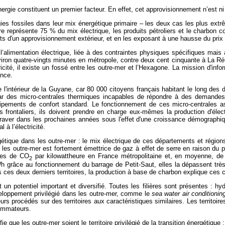
ergie constituent un premier facteur. En effet, cet approvisionnement n’est ni 
gies fossiles dans leur mix énergétique primaire – les deux cas les plus ex
e représente 75 % du mix électrique, les produits pétroliers et le charbon con
ants d'un approvisionnement extérieur, et en les exposant à une hausse du prix 
 l’alimentation électrique, liée à des contraintes physiques spécifiques m
nviron quatre-vingts minutes en métropole, contre deux cent cinquante à La R
icité, il existe un fossé entre les outre-mer et l’Hexagone. La mission d'infor
ance.
l'intérieur de la Guyane, car 80 000 citoyens français habitant le long des 
par des micro-centrales thermiques incapables de répondre à des demandes 
uipements de confort standard. Le fonctionnement de ces micro-centrales a
 frontaliers, ils doivent prendre en charge eux-mêmes la production d'élec
'aggraver dans les prochaines années sous l'effet d'une croissance démograp
 à l’électricité.
ergétique dans les outre-mer : le mix électrique de ces départements et régi
es outre-mer est fortement émettrice de gaz à effet de serre en raison du p
mmes de CO
par kilowattheure en France métropolitaine et, en moyenne, d
2
âce au fonctionnement du barrage de Petit-Saut, elles la dépassent très l
es deux derniers territoires, la production à base de charbon explique ces ch
un potentiel important et diversifié.
Toutes les filières sont présentes : hy
éveloppement privilégié dans les outre-mer, comme le
sea water air conditionin
urs procédés sur des territoires aux caractéristiques similaires.
Les territoir
sommateurs.
ifie que les outre-mer soient le territoire privilégié de la transition énergéti