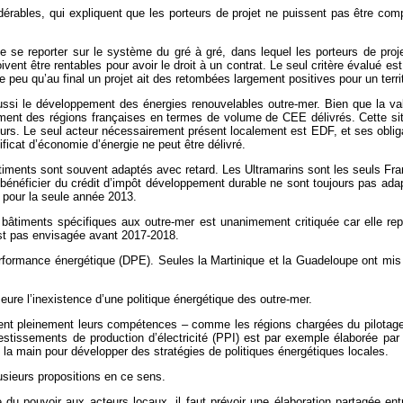
dérables, qui expliquent que les porteurs de projet ne puissent pas être compé
de se reporter sur le système du gré à gré,
dans lequel les porteurs de proj
vent être rentables pour avoir le droit à un contrat. Le seul critère évalué est
e peu qu’au final un projet ait des retombées largement positives pour un territ
 aussi le développement des énergies renouvelables outre-mer. Bien que la va
sement des régions françaises en termes de volume de CEE délivrés.
Cette si
s. Le seul acteur nécessairement présent localement est EDF, et ses obligati
icat d’économie d’énergie ne peut être délivré.
âtiments sont souvent adaptés avec retard. Les Ultramarins sont les seuls Fran
 bénéficier du crédit d’impôt développement durable ne sont toujours pas ada
 pour la seule année 2013.
bâtiments spécifiques aux outre-mer est unanimement critiquée car elle rep
est pas envisagée avant 2017-2018.
ormance énergétique (DPE). Seules la Martinique et la Guadeloupe ont mis en
re l’inexistence d’une politique énergétique des outre-mer.
ient pleinement leurs compétences – comme les régions chargées du pilotage 
estissements de production d’électricité (PPI) est par exemple élaborée par 
la main pour développer des stratégies de politiques énergétiques locales.
sieurs propositions en ce sens.
 du pouvoir aux acteurs locaux, il faut prévoir une élaboration partagée entr