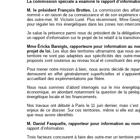
La commission spéciale a examiné le rapport d’information
M. le président François Brottes.
La commission des affaire
nommé « en raison de sa connaissance et de son expérience des
des outre-mer, M. Victorin Lurel. Plus récemment, Mme George 
pour réguler les mix énergétiques dans les zones non intercon
Je salue la présence parmi nous du président de la délégatio
un rapport d’information sur le projet de loi relatif à la transit
Mme Éricka Bareigts, rapporteure pour information au nom 
projet de loi.
Les élus des territoires ultramarins que nous a
territoire ne sont pas adaptées aux spécificités des outre-m
proposés sont soutenus au niveau local et constituent des en
Pour mener notre mission à bien, nous avons décidé de repartir 
demeurent en effet généralement superficielles et s’appuient
accueillant des expérimentations par filière.
Nous nous sommes d’abord interrogés sur le mix énergétique
économique, en abordant notamment la question de la péréquati
énergétique locale et les financements.
Nos travaux ont débuté à Paris le 11 juin dernier, mais c’e
enjeux de ce dossier. Sur ces territoires, même si elle est a
que nous avons identifiés.
M. Daniel Fasquelle, rapporteur pour information au no
rapport d’information.
Trois facteurs concourent à faire des outre-mer un territoire priv