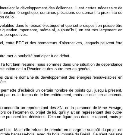
reineraient le développement des éoliennes. Il est certes nécessaire de
e transition énergétique, certaines précisions concernant la proximité du
on de loi.
elables dans le réseau électrique et que cette disposition puisse être
e question importante, même si, aujourd’hui, on est très largement en
des perspectives.
tuel, entre EDF et des promoteurs d’alternatives, lesquels peuvent être
re-mer a souhaité participer à ce débat.
gts l’a fort bien résumé, nous sommes dans une situation de dépendance
situation de La Réunion et des outre-mer en général.
oses dans le domaine du développement des énergies renouvelables en
ière.
permette d’éclaircir un certain nombre de points qui, jusqu’à présent,
ai pas eu le temps de le lire entièrement, mais ce que j’en ai entendu
pu accueillir un représentant des ZNI en la personne de Mme Edwige,
rs de l’examen du projet de loi, qu’il y ait un représentant des outre-
se prennent les décisions. Cela ne figure pas dans le rapport, mais je
-bois. Mais elle refuse de prendre en charge le surcoût du projet de
ntrale bagasse-bois, avec du bois importé du Brésil. Ce n’est pas une