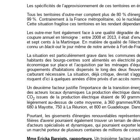
Les spécificités de l’approvisionnement de ces territoires en én
Tous les territoires d’outre-mer comptent plus de 80 % d'éner
99 %. Contrairement à la France métropolitaine, où le nucléair
Cette situation fragilise ces territoires en les rendant dépend
Les outre-mer font également face à une qualité dégradée de
coupure annuel en témoigne : entre 2008 et 2013, il était d’e
et sept cents à la Martinique. En matière de qualité de l'électr
connu un
black-out
le jour même de notre arrivée à Fort-de-Fr
La situation est particulièrement grave dans les communes de 
habitants des bourgs-centres sont alimentés en électricité 
économique sur place et l’acquisition par les ménages d’éq
groupements d'habitations dispersés le long des deux fleuves
carburant nécessaire. La situation, déjà critique, devrait s
risquent d’ici à quelques années d’être privés d’un accès normal
Un deuxième facteur justifie l'importance de la transition én
des acteurs locaux dynamiques La production électrique dans l
CO
issues de la production électrique étaient de 90 gra
2
légèrement au-dessus de cette moyenne, à 360 grammes/KWh gr
680 à Mayotte, 750 à La Réunion, et 800 en Guadeloupe. Dans c
Pourtant, les gisements d'énergies renouvelables représentent 
filières d'avenir pourraient également trouver un terrain de d
d'acteurs spécialisés et dynamiques, qui pourraient exporter le
un marché porteur de plusieurs centaines de millions de con
Mme Ericka Bareigts, rapporteure.
Un troisième facteur just