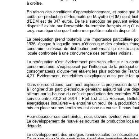
à croître.
En raison des conditions d’approvisionnement, et parce que la
coûts de production d’Électricité de Mayotte (EDM) sont hui
d’EDM est de 347 euros. De tels surcoûts ne peuvent évidemme
dispositif existe sur l’ensemble du territoire français et qu’
croyance répandue que l’outre-mer profite seule du dispositif.
La péréquation prend toutefois une importance particulière pour
1936, époque à laquelle nous n’étions que des colonies frança
construire le réseau de distribution performant qui existe aujo
locale confrontée à une concurrence des territoires voisins.
La péréquation n’est évidemment pas sans effet sur la contr
consommateurs s’expliquerait par l’influence de la péréquati
consommateurs d’outre-mer étaient les plus sobres de Fran
4,27. Évidemment, ces chiffres s’expliquent aussi par le fai
Dans ces conditions, comment expliquer la progression de la CS
à l’origine d’un parc pléthorique générant aujourd’hui une dé
ailleurs par la hausse du coût de production des centrales E
service entre 2012 et 2014 : Port Est à La Réunion, Bellefo
énergétiques insulaires – a entraîné un recul de la producti
mis en place sur nos territoires est donc en cause. Il nous faut
Pour dépasser ces contraintes, nous devons évoluer vers un no
Le développement de nouvelles sources de production locales p
dégradé.
Le développement des énergies renouvelables ne nécessitera qu