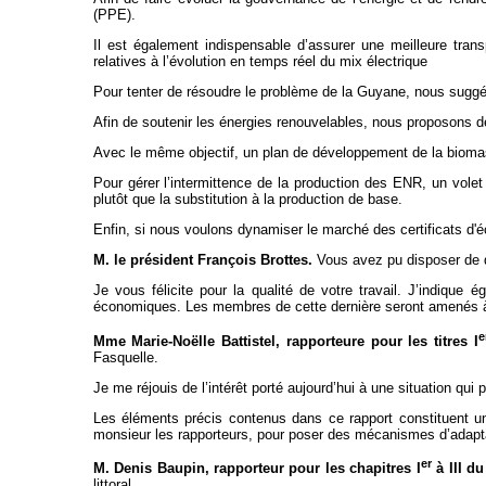
(PPE).
Il est également indispensable d’assurer une meilleure tra
relatives à l’évolution en temps réel du mix électrique
Pour tenter de résoudre le problème de la Guyane, nous suggér
Afin de soutenir les énergies renouvelables, nous proposons de 
Avec le même objectif, un plan de développement de la biomas
Pour gérer l’intermittence de la production des ENR, un volet 
plutôt que la substitution à la production de base.
Enfin, si nous voulons dynamiser le marché des certificats d'éco
M. le président François Brottes.
Vous avez pu disposer de q
Je vous félicite pour la qualité de votre travail. J’indiqu
économiques. Les membres de cette dernière seront amenés à vot
Mme Marie-Noëlle Battistel, rapporteure pour les titres I
Fasquelle.
Je me réjouis de l’intérêt porté aujourd’hui à une situation qu
Les éléments précis contenus dans ce rapport constituent un 
monsieur les rapporteurs, pour poser des mécanismes d’adaptat
er
M. Denis Baupin, rapporteur pour les chapitres I
à III du
littoral.