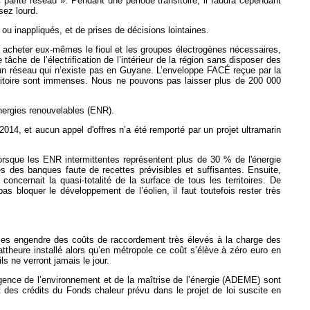
parité réseau ». Pendant une période transitoire, il faudra cependant
sez lourd.
ou inappliqués, et de prises de décisions lointaines.
cela acheter eux-mêmes le fioul et les groupes électrogènes nécessaires,
e de l’électrification de l’intérieur de la région sans disposer des
 un réseau qui n’existe pas en Guyane. L’enveloppe FACÉ reçue par la
erritoire sont immenses. Nous ne pouvons pas laisser plus de 200 000
énergies renouvelables (ENR).
014, et aucun appel d'offres n’a été remporté par un projet ultramarin
orsque les ENR intermittentes représentent plus de 30 % de l'énergie
 des banques faute de recettes prévisibles et suffisantes. Ensuite,
 concernait la quasi-totalité de la surface de tous les territoires. De
 bloquer le développement de l’éolien, il faut toutefois rester très
bles engendre des coûts de raccordement très élevés à la charge des
ttheure installé alors qu’en métropole ce coût s’élève à zéro euro en
s ne verront jamais le jour.
Agence de l’environnement et de la maîtrise de l’énergie (ADEME) sont
t des crédits du Fonds chaleur prévu dans le projet de loi suscite en