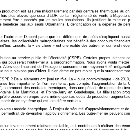
 production est assurée majoritairement par des centrales thermiques au char
t fois plus élevés que ceux d’EDF. Le tarif réglementé de vente à Mayotte 
nt être supportés par les seules populations. Ils justifient la mise en pla
il ne bénéficie pas aux seuls Ultramarins. L’identification de la dépense de 
 l’outre-mer. D’abord parce que les différences de coûts s’expliquent aussi pa
ises, les collectivités métropolitaines ont bénéficié des concours financie
urd’hui. Ensuite, la « vie chère » est une réalité des outre-mer qui rend néce
ibution au service public de l’électricité (CSPE). Certains propos laissen
on qui pousserait l’outre-mer à la surconsommation. Nous avons voulu mettre
ce. Alors que l’habitant de l’Hexagone consomme en moyenne 6,84 mégawatt
t que nous n’avons pas d’hiver. Il n’en demeure pas moins que la surconsomma
PE ? Deux éléments ont joué un rôle. La « bulle photovoltaïque » de 2010, avec
pense très importante. Si l’on n’en tenait pas compte, l’augmentation de la
DF, notamment des centrales thermiques, dans une période de reprise des inv
ntaine à la Martinique, et Pointe-Jarry en Guadeloupe. La filialisation pr
on qu’elle assure en propre alors même que ses coûts de production augment
 sortir de ce système qui est loin d’être vertueux.
uveau modèle énergétique. À l’enjeu de sécurité d’approvisionnement et de sé
ermettrait de diversifier l’approvisionnement. Les outre-mer ne peuvent cont
’un investissement relativement faible, et il contribuera à réaliser des éco