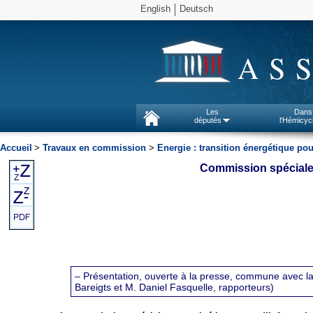
English
Deutsch
AS
Les
Dans
députés
l'Hémicyc
Accueil
>
Travaux en commission
>
Energie : transition énergétique pou
Commission spéciale p
– Présentation, ouverte à la presse, commune avec la
Bareigts et M. Daniel Fasquelle, rapporteurs)