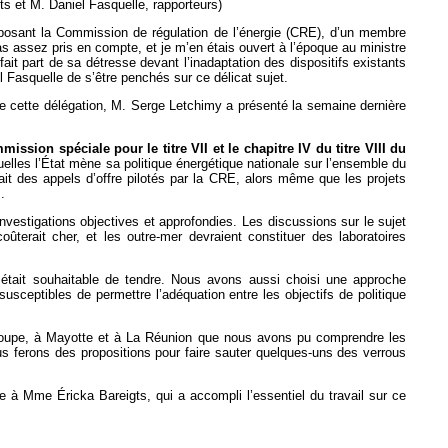
s et M. Daniel Fasquelle, rapporteurs)
posant la Commission de régulation de l’énergie (CRE), d’un membre
s assez pris en compte, et je m’en étais ouvert à l’époque au ministre
t part de sa détresse devant l’inadaptation des dispositifs existants
Fasquelle de s’être penchés sur ce délicat sujet.
e cette délégation, M. Serge Letchimy a présenté la semaine dernière
ion spéciale pour le titre VII et le chapitre IV du titre VIII du
elles l’État mène sa politique énergétique nationale sur l’ensemble du
ait des appels d’offre pilotés par la CRE, alors même que les projets
.
investigations objectives et approfondies. Les discussions sur le sujet
ûterait cher, et les outre-mer devraient constituer des laboratoires
l était souhaitable de tendre. Nous avons aussi choisi une approche
usceptibles de permettre l’adéquation entre les objectifs de politique
deloupe, à Mayotte et à La Réunion que nous avons pu comprendre les
ous ferons des propositions pour faire sauter quelques-uns des verrous
à Mme Éricka Bareigts, qui a accompli l’essentiel du travail sur ce