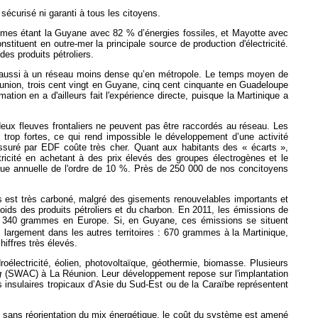
sécurisé ni garanti à tous les citoyens.
trêmes étant la Guyane avec 82 % d’énergies fossiles, et Mayotte avec
stituent en outre-mer la principale source de production d'électricité.
des produits pétroliers.
ais aussi à un réseau moins dense qu’en métropole. Le temps moyen de
éunion, trois cent vingt en Guyane, cinq cent cinquante en Guadeloupe
mation en a d'ailleurs fait l'expérience directe, puisque la Martinique a
deux fleuves frontaliers ne peuvent pas être raccordés au réseau. Les
trop fortes, ce qui rend impossible le développement d’une activité
ssuré par EDF coûte très cher. Quant aux habitants des « écarts »,
tricité en achetant à des prix élevés des groupes électrogènes et le
hique annuelle de l'ordre de 10 %. Près de 250 000 de nos concitoyens
ons est très carboné, malgré des gisements renouvelables importants et
oids des produits pétroliers et du charbon. En 2011, les émissions de
e 340 grammes en Europe. Si, en Guyane, ces émissions se situent
argement dans les autres territoires : 670 grammes à la Martinique,
iffres très élevés.
droélectricité, éolien, photovoltaïque, géothermie, biomasse. Plusieurs
g
(SWAC)
à La Réunion. Leur développement repose sur l'implantation
es insulaires tropicaux d’Asie du Sud-Est ou de la Caraïbe représentent
que : sans réorientation du mix énergétique, le coût du système est amené