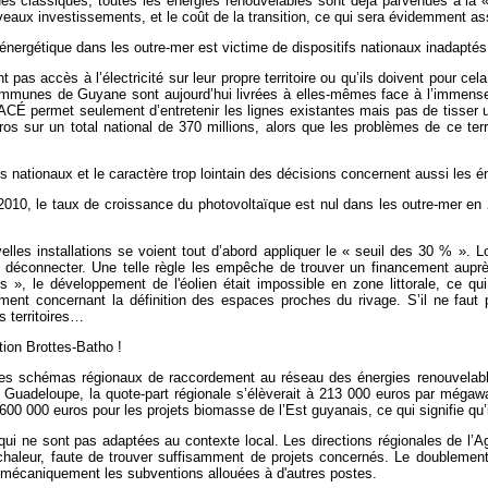
s classiques, toutes les énergies renouvelables sont déjà parvenues à la « 
uveaux investissements, et le coût de la transition, ce qui sera évidemment as
nergétique dans les outre-mer est victime de dispositifs nationaux inadaptés 
t pas accès à l’électricité sur leur propre territoire ou qu’ils doivent pour 
nes de Guyane sont aujourd’hui livrées à elles-mêmes face à l’immense tâch
FACÉ permet seulement d’entretenir les lignes existantes mais pas de tisser
ros sur un total national de 370 millions, alors que les problèmes de ce t
fs nationaux et le caractère trop lointain des décisions concernent aussi les 
010, le taux de croissance du photovoltaïque est nul dans les outre-mer en 2
elles installations se voient tout d’abord appliquer le « seuil des 30 %
». L
s déconnecter. Une telle
règle les empêche de trouver un financement auprès
tes », le développement de l'éolien était impossible en zone littorale, ce qui
t concernant la définition des espaces proches du rivage. S’il ne faut pas
s territoires…
ion Brottes-Batho !
n des schémas régionaux de raccordement au réseau des énergies renouvela
 Guadeloupe, la quote-part régionale s’élèverait à 213 000 euros par mégawa
0 000 euros pour les projets biomasse de l’Est guyanais, ce qui signifie qu’il
qui ne sont pas adaptées au contexte local. Les directions régionales de l’
s chaleur, faute de trouver suffisamment de projets concernés. Le doublemen
a mécaniquement les subventions allouées à d'autres postes.