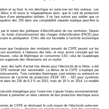
bon et au fioul, le mix électrique en outre-mer est très onéreux. Les
s’élève à 43 euros le mégawattheure alors, que le coût de production
ce d’une péréquation tarifaire. Il ne faut surtout pas oublier que ce
péréquation des ZNI dans une comptabilité séparée explique peut-être la
r le retard des politiques d’électrification de nos territoires. Depuis
rs du fonds d’amortissement des charges d’électrification (FACE) pour
ssaire la péréquation. Enfin, elle est favorable à l’activité économique
t penser que l’explosion des montants annuels de CSPE pesant sur les
 ces assertions à l’épreuve des faits, et nous avons constaté que les
heures, celui de Martinique en consomme 3,63, celui de Guadeloupe
tion supposée des Ultramarins est un mythe.
 des tarifs d’achat très élevés pour l’électricité de la filière, a été
 CSPE resterait très raisonnable. La dérive de la CSPE s’explique par
estissements. Trois centrales thermiques sont entrées ou entreront en
ogressive de l’activité de production d’EDF SEI – SEI pour systèmes
aient dans les ZNI de 8,3 % en 2013, mais de 18 % en 2014. Le modèle
curité énergétique pour l’outre-mer s’ajoute l’enjeu environnemental.
inuer à présenter un bilan carbone de leur production électrique aussi
nomies de CSPE en diminuant le coût moyen de l’électricité outre-mer.