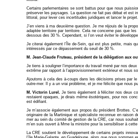
Certains parlementaires se sont battus pour que nous puissions
préserver les paysages. La question ne fait pas débat et est ins
littoral, pour lever ces incertitudes juridiques et lancer le projet
J’en viens à ma deuxième question. Je me réjouis de la propos
adaptée territoire par territoire. Cela ne concerne pas que 
dessous des 30 %. Cependant, si l’on veut éviter le développeme
Je citerai également l’Île de-Sein, qui est plus petite, mais q
intéressés par ce dépassement du seuil de 30 %.
M. Jean-Claude Fruteau, président de la délégation aux ou
Je tiens à souligner l’importance du travail mené par nos deux
extrême par rapport à l’approvisionnement extérieur et nous s
Ajoutons à cela des à-coups dans les décisions prises par l
outre-mer. Il y a un vrai problème, et je me félicite que nous pu
M. Victorin Lurel.
Je tiens également à féliciter nos deux col
restaient opaques, je dirais même ésotériques, pour nos conci
est édifiant.
Je m’associe également aux propos du président Brottes. C’e
originaire de la Martinique et spécialiste reconnue en raison 
mer au sein du comité de gestion de la CRE, car nous souhaiton
m’en suis ouvert à Mme la ministre pour la sensibiliser à cette
La CRE soutient le développement de certains projets innovan
l’île Marie-Galante, en Guadeloupe, alors que nous sommes en 