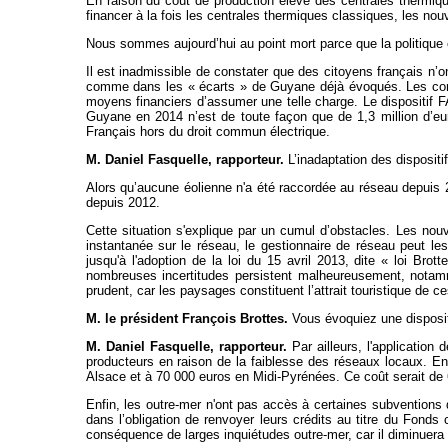
En raison du coût de production élevé des centrales thermique
financer à la fois les centrales thermiques classiques, les no
Nous sommes aujourd’hui au point mort parce que la politique é
Il est inadmissible de constater que des citoyens français n’on
comme dans les « écarts » de Guyane déjà évoqués. Les commu
moyens financiers d’assumer une telle charge. Le dispositif 
Guyane en 2014 n’est de toute façon que de 1,3 million d’eu
Français hors du droit commun électrique.
M. Daniel Fasquelle, rapporteur.
L’inadaptation des dispositi
Alors qu’aucune éolienne n'a été raccordée au réseau depuis 2
depuis 2012.
Cette situation s'explique par un cumul d’obstacles. Les nouv
instantanée sur le réseau, le gestionnaire de réseau peut le
jusqu'à l'adoption de la loi du 15 avril 2013, dite « loi Brot
nombreuses incertitudes persistent malheureusement, notammen
prudent, car les paysages constituent l’attrait touristique de ce
M. le président François Brottes.
Vous évoquiez une disposit
M. Daniel Fasquelle, rapporteur.
Par ailleurs, l'applicatio
producteurs en raison de la faiblesse des réseaux locaux. En
Alsace et à 70 000 euros en Midi-Pyrénées. Ce coût serait de 60
Enfin, les outre-mer n'ont pas accès à certaines subventions 
dans l’obligation de renvoyer leurs crédits au titre du Fond
conséquence de larges inquiétudes outre-mer, car il diminuer