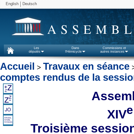
English
Deutsch
ASSEMBL
Les
Dans
Commissions et
députés
l'Hémicycle
autres instances
Accueil
Travaux en séance
>
comptes rendus de la sessi
Assemb
e
XIV
Troisième session