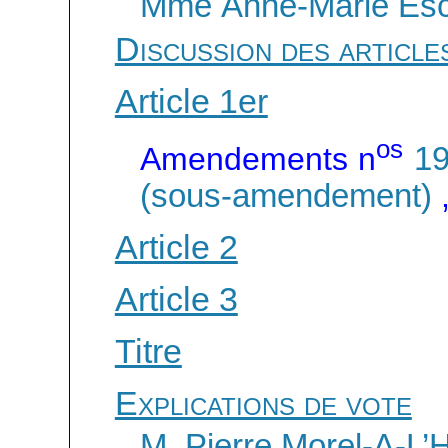
Mme Anne-Marie Escof
Discussion des article
Article 1er
os
Amendements n
19
(sous-amendement)
Article 2
Article 3
Titre
Explications de vote
M. Pierre Morel-A-L’H