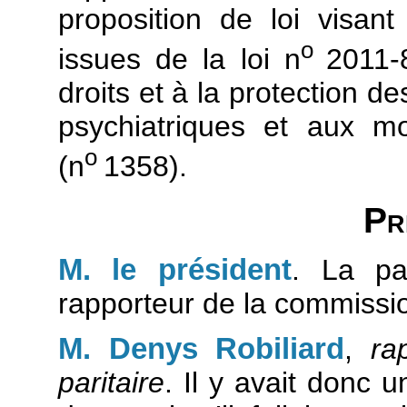
proposition de loi visant
o
issues de la loi n
2011-
droits et à la protection d
psychiatriques et aux m
o
(n
1358).
Pr
M. le président
. La pa
rapporteur de la commissio
M. Denys Robiliard
,
ra
paritaire
. Il y avait donc u