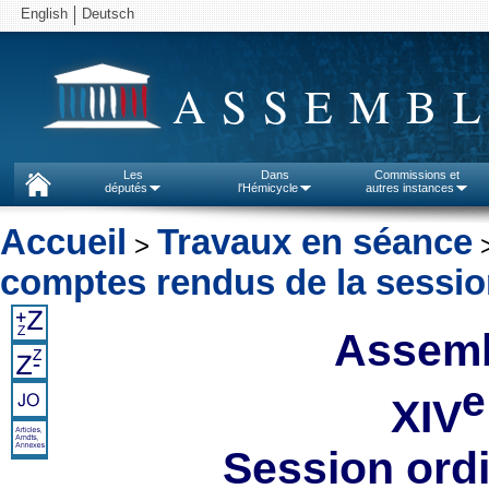
English
Deutsch
ASSEMBL
Les
Dans
Commissions et
députés
l'Hémicycle
autres instances
Accueil
Travaux en séance
>
comptes rendus de la sessi
Assemb
e
XIV
Session ord