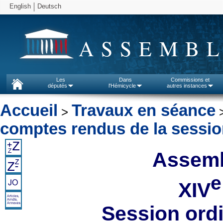
English
Deutsch
ASSEMBL
Les
Dans
Commissions et
députés
l'Hémicycle
autres instances
Accueil
Travaux en séance
>
comptes rendus de la sessi
Assemb
e
XIV
Session ord