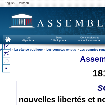
English
Deutsch
ASSEMBL
Les
Dans
Commissions et
députés
l'Hémicycle
autres instances
Accueil
>
La séance publique
>
Les comptes rendus
>
Les comptes rend
Assemb
18
S
nouvelles libertés et n