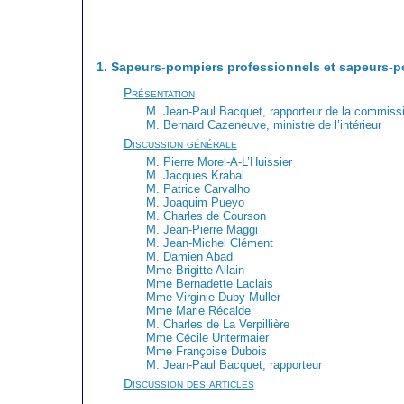
1. Sapeurs-pompiers professionnels et sapeurs-p
Présentation
M. Jean-Paul Bacquet, rapporteur de la commission 
M. Bernard Cazeneuve, ministre de l’intérieur
Discussion générale
M. Pierre Morel-A-L’Huissier
M. Jacques Krabal
M. Patrice Carvalho
M. Joaquim Pueyo
M. Charles de Courson
M. Jean-Pierre Maggi
M. Jean-Michel Clément
M. Damien Abad
Mme Brigitte Allain
Mme Bernadette Laclais
Mme Virginie Duby-Muller
Mme Marie Récalde
M. Charles de La Verpillière
Mme Cécile Untermaier
Mme Françoise Dubois
M. Jean-Paul Bacquet, rapporteur
Discussion des articles