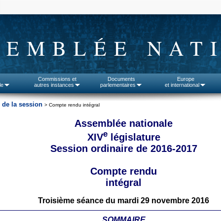
SEMBLÉE NAT
Commissions et
Documents
Europe
le
autres instances
parlementaires
et international
 de la session
> Compte rendu intégral
Assemblée nationale
e
XIV
législature
Session ordinaire de 2016-2017
Compte rendu
intégral
Troisième séance du mardi 29 novembre 2016
SOMMAIRE