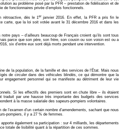
 solution au problème posé par la PFR – prestation de fidélisation et de
ie de fonctionnaires privée d’emplois fonctionnels.
er
n rétroactive, dès le 1
janvier 2016. En effet, la PFR a pris fin le
te carte, que la loi soit votée avant le 31 décembre 2016 et dans les
ns notre pays – d’ailleurs beaucoup de Français croient qu’ils sont tous
mais parce que son père, son frère, son cousin ou son voisin est ou a
016, six d’entre eux sont déjà morts pendant une intervention.
 de la population, de la famille et des services de l’État. Mais nous
ligés de circuler dans des véhicules blindés, ce qui démontre que la
eur engagement personnel qui se manifeste au détriment de leur vie
nels. Si les effectifs des premiers sont en chute libre – ils étaient
nt traduit par une hausse très importante des budgets des services
ondent à la masse salariale des sapeurs-pompiers volontaires.
on de l’examen d’un certain nombre d’amendements, sachant que nous
eurs-pompiers, il y a 27 % de femmes.
apporte également sa participation : sur 4 milliards, les départements
e totale de lisibilité quant à la répartition de ces sommes.