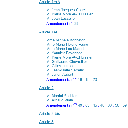
Article 1erA
M. Jean-Jacques Cottel
M. Pierre Morel-A-L’Huissier
M. Jean Lassalle
o
Amendement n
39
Article 1er
Mme Michèle Bonneton
Mme Marie-Hélène Fabre
Mme Marie-Lou Marcel
M. Yannick Favennec
M. Pierre Morel-A-L’Huissier
M. Guillaume Chevrollier
M. Gilles Lurton
M. Jean-Marie Sermier
M. Julien Aubert
os
Amendements n
19
,
18
,
20
Article 2
M. Martial Saddier
M. Arnaud Viala
os
Amendements n
49
,
65
,
45
,
40
,
30
,
50
,
69
Article 2 bis
Article 3