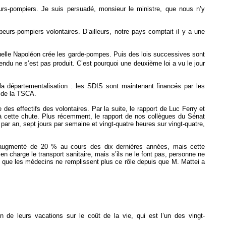
urs-pompiers. Je suis persuadé, monsieur le ministre, que nous n’y
peurs-pompiers volontaires. D’ailleurs, notre pays comptait il y a une
laquelle Napoléon crée les garde-pompes. Puis des lois successives sont
ndu ne s’est pas produit. C’est pourquoi une deuxième loi a vu le jour
e la départementalisation : les SDIS sont maintenant financés par les
s de la TSCA.
 des effectifs des volontaires. Par la suite, le rapport de Luc Ferry et
à cette chute. Plus récemment, le rapport de nos collègues du Sénat
par an, sept jours par semaine et vingt-quatre heures sur vingt-quatre,
si augmenté de 20 % au cours des dix dernières années, mais cette
n charge le transport sanitaire, mais s’ils ne le font pas, personne ne
e que les médecins ne remplissent plus ce rôle depuis que M. Mattei a
 de leurs vacations sur le coût de la vie, qui est l’un des vingt-