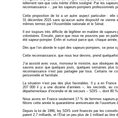
tellement rare que cela mérite d’être souligné. Par les sapeurs
reconnaissance – ; par les sapeurs-pompiers professionnels parc
Cette proposition de loi a un autre aspect particulier : elle
31 décembre 2015 sans qu’aucun autre dispositif ne vienne en 
mêmes termes par l’Assemblée nationale et le Sénat.
Il est toujours très difficile de légiférer en matière de sapeu
volontaires. Ensuite, parce que nous ne pouvons pas en parle
été sapeur-pompier. Enfin et surtout parce que, chaque année,
Dès que l’on aborde le sujet des sapeurs-pompiers, se pose 
Cette reconnaissance, que nous leur devons, prend quelquefoi
J’ai assisté avec vous, monsieur le ministre, aux obsèques de
savons aussi que quelques jours, quelques semaines plus tard
reconnaissance n’est pas partagée par tous. Certains ne co
personnelle et familiale.
La situation n’est pas des plus favorables. Il y a en France
207 000 il y a une dizaine d’années –, les seconds, au con
départementaux d’incendie et de secours – SDIS –, dont 80 % 
Nous avons en France seulement 17 % de femmes sapeurs-pomp
fêtons cette année le quarantième anniversaire de l’ouverture
Depuis la loi de 1996, les SDIS sont financés par les conseil
paient 2,7 milliards, et l’État un peu plus de 1 milliard au tit