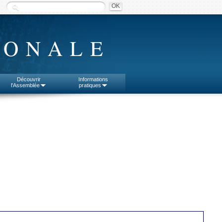
IONALE
Découvrir
Informations
l'Assemblée
pratiques