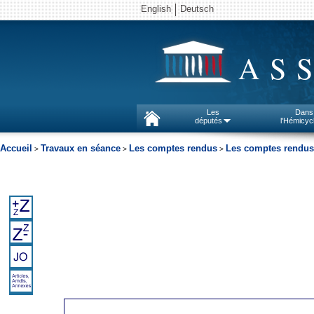
English
Deutsch
AS
Les
Dans
députés
l'Hémicyc
Accueil
Travaux en séance
Les comptes rendus
Les comptes rendus
>
>
>