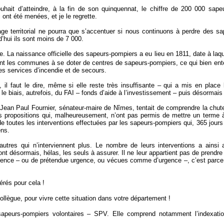
hait d’atteindre, à la fin de son quinquennat, le chiffre de 200 000 sape
ont été menées, et je le regrette.
age territorial ne pourra que s’accentuer si nous continuons à perdre des sa
’hui ils sont moins de 7 000.
icile. La naissance officielle des sapeurs-pompiers a eu lieu en 1811, date à 
ent les communes à se doter de centres de sapeurs-pompiers, ce qui bien ente
s services d’incendie et de secours.
i, il faut le dire, même si elle reste très insuffisante – qui a mis en plac
e biais, autrefois, du FAI – fonds d’aide à l’investissement – puis désormai
de Jean Paul Fournier, sénateur-maire de Nîmes, tentait de comprendre la chute
rs propositions qui, malheureusement, n’ont pas permis de mettre un terme 
e toutes les interventions effectuées par les sapeurs-pompiers qui, 365 jours 
ens.
autres qui n’interviennent plus. Le nombre de leurs interventions a ain
 désormais, hélas, les seuls à assurer. Il ne leur appartient pas de prendre e
’urgence – ou de prétendue urgence, ou vécues comme d’urgence –, c’est parc
nérés pour cela !
ollègue, pour vivre cette situation dans votre département !
sapeurs-pompiers volontaires – SPV. Elle comprend notamment l’indexation