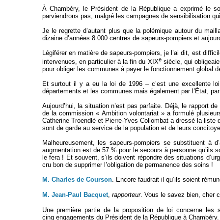
À Chambéry, le Président de la République a exprimé le sou
parviendrons pas, malgré les campagnes de sensibilisation qui 
Je le regrette d’autant plus que la polémique autour du maill
dizaine d’années 8 000 centres de sapeurs-pompiers et aujourd
Légiférer en matière de sapeurs-pompiers, je l’ai dit, est diff
e
intervenues, en particulier à la fin du XIX
siècle, qui obligeai
pour obliger les communes à payer le fonctionnement global de
Et surtout il y a eu la loi de 1996 – c’est une excellente lo
départements et les communes mais également par l’État, par l
Aujourd’hui, la situation n’est pas parfaite. Déjà, le rapport 
de la commission « Ambition volontariat » a formulé plusieu
Catherine Troendlé et Pierre-Yves Collombat a dressé la liste d
sont de garde au service de la population et de leurs concitoy
Malheureusement, les sapeurs-pompiers se substituent à d’
augmentation est de 57 % pour le secours à personne qu’ils sont
le fera ! Et souvent, s’ils doivent répondre des situations d
cru bon de supprimer l’obligation de permanence des soins !
M. Charles de Courson
. Encore faudrait-il qu’ils soient rému
M. Jean-Paul Bacquet
,
rapporteur
. Vous le savez bien, cher c
Une première partie de la proposition de loi concerne les 
cinq engagements du Président de la République à Chambéry.