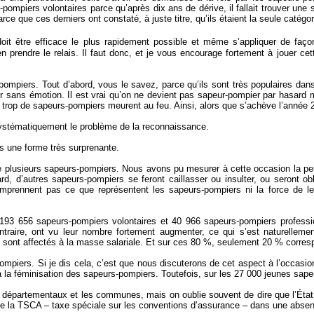
-pompiers volontaires parce qu’après dix ans de dérive, il fallait trouver une
e que ces derniers ont constaté, à juste titre, qu’ils étaient la seule catégor
 doit être efficace le plus rapidement possible et même s’appliquer de faço
prendre le relais. Il faut donc, et je vous encourage fortement à jouer cet
rs-pompiers. Tout d’abord, vous le savez, parce qu’ils sont très populaires da
r sans émotion. Il est vrai qu’on ne devient pas sapeur-pompier par hasard 
 trop de sapeurs-pompiers meurent au feu. Ainsi, alors que s’achève l’année 2
systématiquement le problème de la reconnaissance.
s une forme très surprenante.
 plusieurs sapeurs-pompiers. Nous avons pu mesurer à cette occasion la peine
, d’autres sapeurs-pompiers se feront caillasser ou insulter, ou seront ob
mprennent pas ce que représentent les sapeurs-pompiers ni la force de l
 193 656 sapeurs-pompiers volontaires et 40 966 sapeurs-pompiers profession
traire, ont vu leur nombre fortement augmenter, ce qui s’est naturelleme
sont affectés à la masse salariale. Et sur ces 80 %, seulement 20 % corresp
iers. Si je dis cela, c’est que nous discuterons de cet aspect à l’occasi
 à la féminisation des sapeurs-pompiers. Toutefois, sur les 27 000 jeunes sap
s départementaux et les communes, mais on oublie souvent de dire que l’État 
re de la TSCA – taxe spéciale sur les conventions d’assurance – dans une absenc