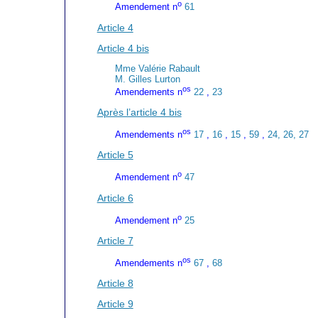
o
Amendement n
61
Article 4
Article 4 bis
Mme Valérie Rabault
M. Gilles Lurton
os
Amendements n
22
,
23
Après l’article 4 bis
os
Amendements n
17
,
16
,
15
,
59
,
24, 26, 27
Article 5
o
Amendement n
47
Article 6
o
Amendement n
25
Article 7
os
Amendements n
67
,
68
Article 8
Article 9