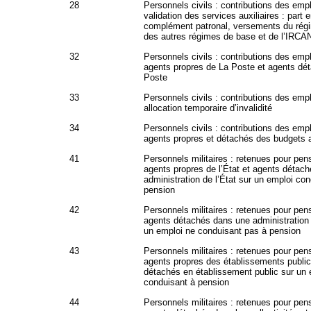
28
Personnels civils : contributions des emp
validation des services auxiliaires : part 
complément patronal, versements du régi
des autres régimes de base et de l’IRC
32
Personnels civils : contributions des emp
agents propres de La Poste et agents dé
Poste
33
Personnels civils : contributions des emp
allocation temporaire d’invalidité
34
Personnels civils : contributions des emp
agents propres et détachés des budgets
41
Personnels militaires : retenues pour pen
agents propres de l’État et agents détac
administration de l’État sur un emploi co
pension
42
Personnels militaires : retenues pour pen
agents détachés dans une administration 
un emploi ne conduisant pas à pension
43
Personnels militaires : retenues pour pen
agents propres des établissements public
détachés en établissement public sur un 
conduisant à pension
44
Personnels militaires : retenues pour pen