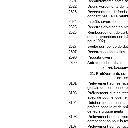
2621
Recouvrements après ad
2622
Divers versements de l’
2623
Reversements de fonds 
donnant pas lieu à rétab
2624
Intérêts divers (hors imm
2625
Recettes diverses en pr
2626
Remboursement de certai
sur les propriétés non bâ
pour 1992)
2627
Soulte sur reprise de de
2697
Recettes accidentelles
2698
Produits divers
2699
Autres produits divers
3. Prélèvement
31. Prélèvements sur l
collec
3101
Prélèvement sur les recet
globale de fonctionneme
3103
Prélèvement sur les recet
spéciale pour le logemen
3104
Dotation de compensatio
professionnelle et de 
de leurs groupements
3106
Prélèvement sur les rece
compensation pour la ta
3107
Prélèvement sur les recet