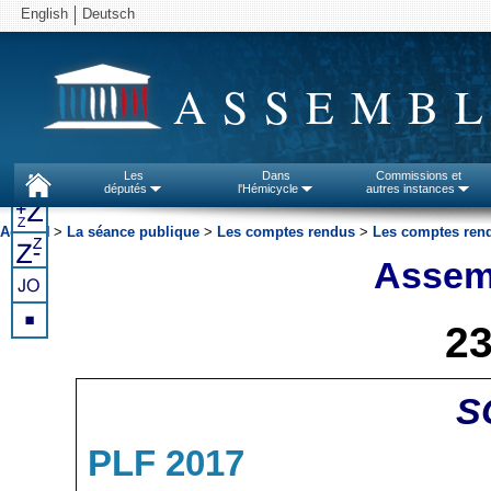
English
Deutsch
ASSEMBL
Les
Dans
Commissions et
députés
l'Hémicycle
autres instances
Accueil
>
La séance publique
>
Les comptes rendus
>
Les comptes rend
Assemb
2
S
PLF 2017