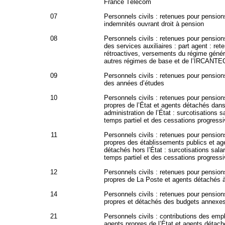
France Télécom
07
Personnels civils : retenues pour pension
indemnités ouvrant droit à pension
08
Personnels civils : retenues pour pensions
des services auxiliaires : part agent : ret
rétroactives, versements du régime génér
autres régimes de base et de l’IRCANTE
09
Personnels civils : retenues pour pension
des années d’études
10
Personnels civils : retenues pour pension
propres de l’État et agents détachés dan
administration de l’État : surcotisations s
temps partiel et des cessations progressi
11
Personnels civils : retenues pour pension
propres des établissements publics et ag
détachés hors l’État : surcotisations salar
temps partiel et des cessations progressi
12
Personnels civils : retenues pour pension
propres de La Poste et agents détachés 
14
Personnels civils : retenues pour pension
propres et détachés des budgets annexe
21
Personnels civils : contributions des emp
agents propres de l’État et agents détac