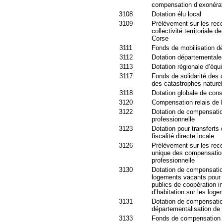
compensation d’exonératio
3108
Dotation élu local
3109
Prélèvement sur les recet
collectivité territoriale
Corse
3111
Fonds de mobilisation dé
3112
Dotation départementale
3113
Dotation régionale d’équ
3117
Fonds de solidarité des c
des catastrophes naturel
3118
Dotation globale de cons
3120
Compensation relais de l
3122
Dotation de compensatio
professionnelle
3123
Dotation pour transfert
fiscalité directe locale
3126
Prélèvement sur les recet
unique des compensation
professionnelle
3130
Dotation de compensation
logements vacants pour
publics de coopération 
d’habitation sur les log
3131
Dotation de compensatio
départementalisation de
3133
Fonds de compensation 