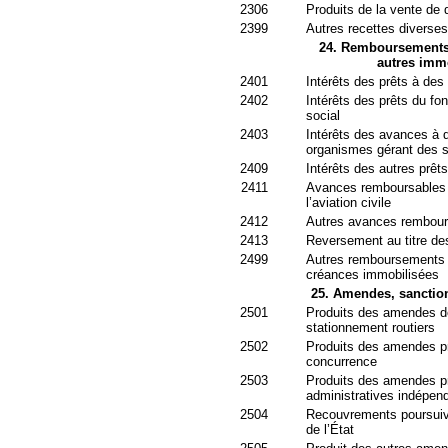
2306
Produits de la vente de 
2399
Autres recettes diverses
24. Remboursements e
autres immo
2401
Intérêts des prêts à des
2402
Intérêts des prêts du f
social
2403
Intérêts des avances à d
organismes gérant des s
2409
Intérêts des autres prêt
2411
Avances remboursables 
l’aviation civile
2412
Autres avances rembour
2413
Reversement au titre des
2499
Autres remboursements d
créances immobilisées
25. Amendes, sanctions
2501
Produits des amendes de 
stationnement routiers
2502
Produits des amendes pr
concurrence
2503
Produits des amendes pr
administratives indépen
2504
Recouvrements poursuivis 
de l’État