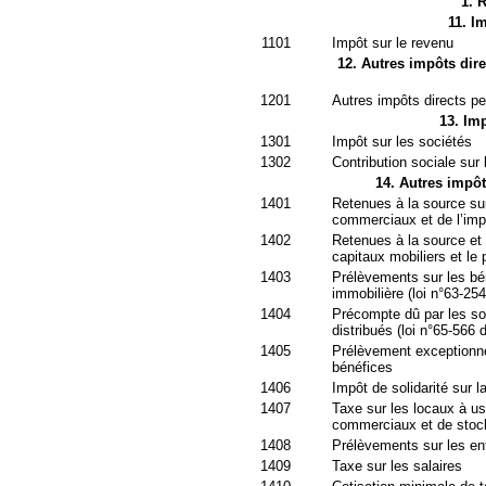
1. 
11. I
1101
Impôt sur le revenu
12. Autres impôts dir
1201
Autres impôts directs pe
13. Imp
1301
Impôt sur les sociétés
1302
Contribution sociale sur
14. Autres impôt
1401
Retenues à la source su
commerciaux et de l’imp
1402
Retenues à la source et
capitaux mobiliers et l
1403
Prélèvements sur les bén
immobilière (loi n°63-25
1404
Précompte dû par les soc
distribués (loi n°65-566 d
1405
Prélèvement exceptionne
bénéfices
1406
Impôt de solidarité sur l
1407
Taxe sur les locaux à u
commerciaux et de stoc
1408
Prélèvements sur les en
1409
Taxe sur les salaires