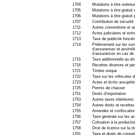
1704
Mutations à titre onéreu
1705
Mutations à titre gratuit 
1706
Mutations à titre gratuit
1707
Contribution de sécurité
1711
Autres conventions et ac
1712
Actes judiciaires et extra
1713
Taxe de publicité foncièr
1714
Prélèvement sur les so
d’assurances et assimilé
d’assurances en cas de
1715
Taxe additionnelle au dro
1716
Recettes diverses et pén
1721
Timbre unique
1722
Taxe sur les véhicules d
1723
Actes et écrits assujett
1725
Permis de chasser
1751
Droits d’importation
1753
Autres taxes intérieures
1754
Autres droits et recette
1755
Amendes et confiscatio
1756
Taxe générale sur les ac
1757
Cotisation à la productio
1758
Droit de licence sur la 
1761
Taxe et droits de conso