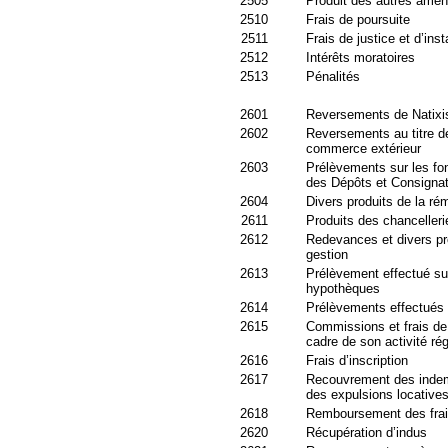
2505
Produit des autres amen
2510
Frais de poursuite
2511
Frais de justice et d’ins
2512
Intérêts moratoires
2513
Pénalités
2601
Reversements de Natixi
2602
Reversements au titre de
commerce extérieur
2603
Prélèvements sur les fo
des Dépôts et Consignat
2604
Divers produits de la rém
2611
Produits des chancelleri
2612
Redevances et divers pro
gestion
2613
Prélèvement effectué su
hypothèques
2614
Prélèvements effectués d
2615
Commissions et frais de 
cadre de son activité ré
2616
Frais d’inscription
2617
Recouvrement des indemni
des expulsions locative
2618
Remboursement des frais
2620
Récupération d’indus