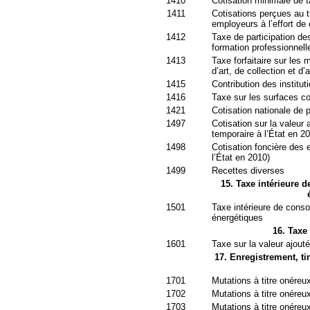
1410
Cotisation minimale de t
1411
Cotisations perçues au ti
employeurs à l’effort de
1412
Taxe de participation d
formation professionnell
1413
Taxe forfaitaire sur les 
d’art, de collection et d’a
1415
Contribution des institut
1416
Taxe sur les surfaces c
1421
Cotisation nationale de 
1497
Cotisation sur la valeur 
temporaire à l’État en 2
1498
Cotisation foncière des e
l’État en 2010)
1499
Recettes diverses
15. Taxe intérieure 
1501
Taxe intérieure de cons
énergétiques
16. Taxe
1601
Taxe sur la valeur ajout
17. Enregistrement, ti
1701
Mutations à titre onéreux
1702
Mutations à titre onére
1703
Mutations à titre onéreu