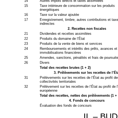
14
Autres impôts directs et taxes assimilées
15
Taxe intérieure de consommation sur les produits
énergétiques
16
Taxe sur la valeur ajoutée
17
Enregistrement, timbre, autres contributions et tax
indirectes
2. Recettes non fiscales
21
Dividendes et recettes assimilées
22
Produits du domaine de l’État
23
Produits de la vente de biens et services
24
Remboursements et intérêts des prêts, avances et
immobilisations financières
25
Amendes, sanctions, pénalités et frais de poursuit
26
Divers
Total des recettes brutes (1 + 2)
3. Prélèvements sur les recettes de l’Ét
31
Prélèvements sur les recettes de l’État au profit de
collectivités territoriales
32
Prélèvement sur les recettes de l’État au profit de 
européenne
Total des recettes, nettes des prélèvements (1 + 
4. Fonds de concours
Évaluation des fonds de concours
II. – B