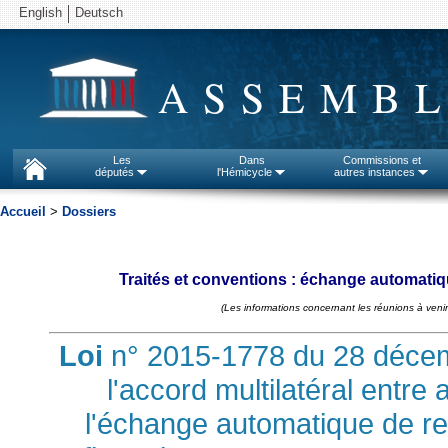
English
Deutsch
ASSEMBL
Les
Dans
Commissions et
députés
l'Hémicycle
autres instances
Accueil
>
Dossiers
Traités et conventions : échange automatiq
(Les informations concernant les réunions à venir
Loi
n° 2015-1778 du 28 décem
l'accord multilatéral entr
l'échange automatique de r