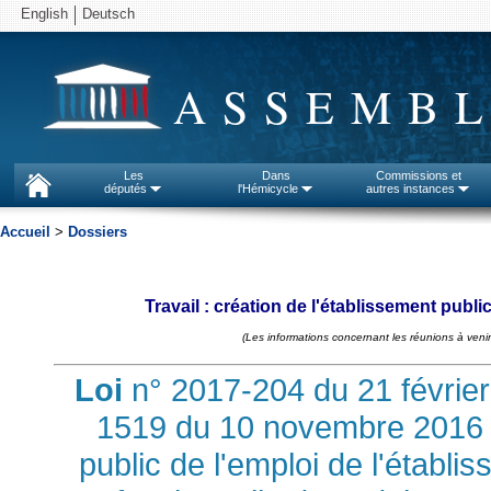
English
Deutsch
ASSEMBL
Les
Dans
Commissions et
députés
l'Hémicycle
autres instances
Accueil
>
Dossiers
Travail : création de l'établissement publ
(Les informations concernant les réunions à venir
Loi
n° 2017-204 du 21 février
1519 du 10 novembre 2016 p
public de l'emploi de l'établi