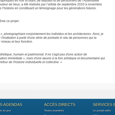
raphiques en noir et blanc de députés et de personnels de l’Assemblée
uleur de lieux, a été réalisée par l’artiste de septembre 2010 à novembre
s l’histoire en constituant un témoignage pour les générations futures.
même ce projet :
», photographiant conjointement les individus et les architectures. Ainsi, je
l'institution à partir d'une série de portraits in situ de personnes qui la
r niveau et leur fonction.
étique, humain et patrimonial. Il ne s'agit pas d'une action de
on immédiate », mais d'une œuvre à la fois artistique et documentaire qui
efour de l'histoire individuelle et collective. »
ES AGENDAS
ACCÈS DIRECTS
SERVICES 
re du jour
Textes examinés
Le portail vidéo