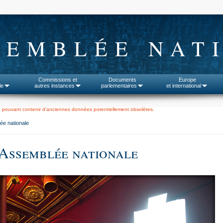
SEMBLÉE NAT
Commissions et
Documents
Europe
le
autres instances
parlementaires
et international
 pouvant contenir d'anciennes données potentiellement obsolètes.
ée nationale
'Assemblée nationale