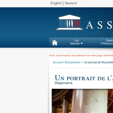
English
Deutsch
AS
Les
Dans
députés
l'Hémicyc
Vous vous trouvez actuellement sur une page archivée
Accueil
>
Événements
> Un portrait de l'Assembl
Un portrait de l
Diaporama