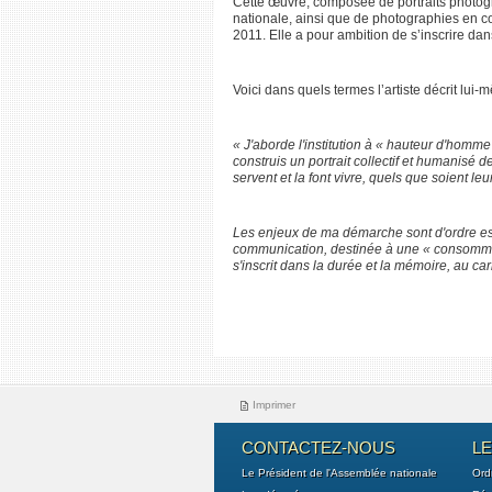
Cette œuvre, composée de portraits photog
nationale, ainsi que de photographies en co
2011. Elle a pour ambition de s’inscrire dan
Voici dans quels termes l’artiste décrit lui-
« J'aborde l'institution à « hauteur d'homme 
construis un portrait collectif et humanisé de 
servent et la font vivre, quels que soient leu
Les enjeux de ma démarche sont d'ordre esth
communication, destinée à une « consommati
s'inscrit dans la durée et la mémoire, au carr
Imprimer
CONTACTEZ-NOUS
L
Le Président de l'Assemblée nationale
Ord