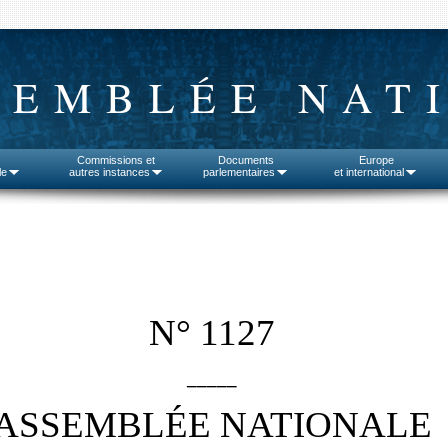
SEMBLÉE NAT
Commissions et
Documents
Europe
le
autres instances
parlementaires
et international
N° 1127
_____
ASSEMBLÉE NATIONALE