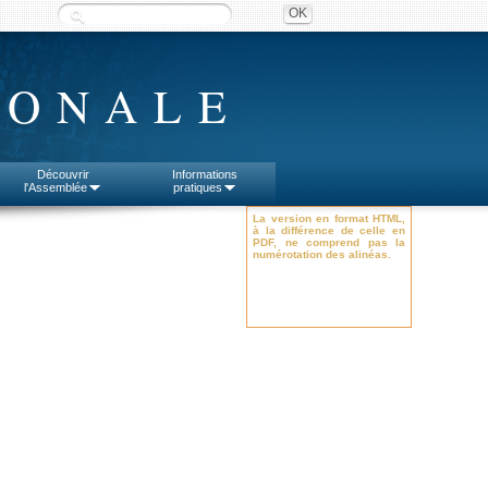
IONALE
Découvrir
Informations
l'Assemblée
pratiques
La version en format HTML,
à la différence de celle en
PDF, ne comprend pas la
numérotation des alinéas.