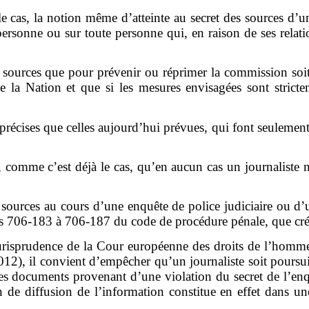
s le cas, la notion même d’atteinte au secret des sources d’
ersonne ou sur toute personne qui, en raison de ses relatio
des sources que pour prévenir ou réprimer la commission soit
 la Nation et que si les mesures envisagées sont stricte
 précises que celles aujourd’hui prévues, qui font seulemen
e, comme c’est déjà le cas, qu’en aucun cas un journaliste n
des sources au cours d’une enquête de police judiciaire ou d
les 706-183 à 706-187 du code de procédure pénale, que créé
a jurisprudence de la Cour européenne des droits de l’homm
012), il convient d’empêcher qu’un journaliste soit poursui
des documents provenant d’une violation du secret de l’enq
n de diffusion de l’information constitue en effet dans une 