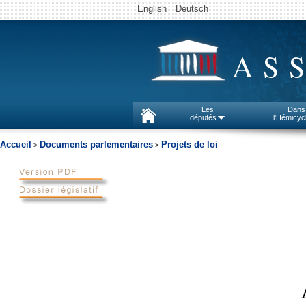
English
Deutsch
AS
Les
Dans
députés
l'Hémicyc
Accueil
Documents parlementaires
Projets de loi
>
>