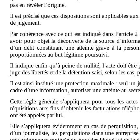
pas en révéler l’origine.
Il est précisé que ces dispositions sont applicables au
de jugement.
Par cohérence avec ce qui est indiqué dans l’article 2 
avoir pour objet la découverte de la source d’informat
d’un délit constituant une atteinte grave à la perso
proportionnées au but légitime poursuivi.
Il indique enfin qu’à peine de nullité, l’acte doit êt
juge des libertés et de la détention saisi, selon les c
Il est ainsi institué une protection maximale : seul un
cadre d’une information, autoriser une atteinte au sec
Cette règle générale s’appliquera pour tous les act
réquisitions aux fins d’obtenir les facturations téléph
ont été appelés par lui.
Elle s’appliquera évidemment en cas de perquisition, 
d’un journaliste, les perquisitions dans une entrepris
une ordonnance motivée du juge des libertés et de la dé