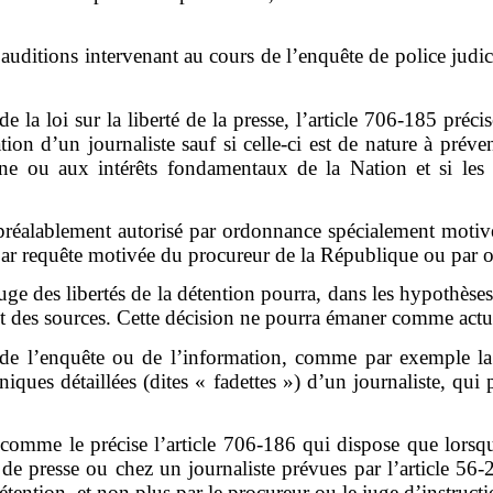
x auditions intervenant au cours de l’enquête de police judi
de la loi sur la liberté de la presse, l’article 706-185 pré
ion d’un journaliste sauf si celle-ci est de nature à prév
nne ou aux intérêts fondamentaux de la Nation et si les 
re préalablement autorisé par ordonnance spécialement motiv
as, par requête motivée du procureur de la République ou pa
 juge des libertés de la détention pourra, dans les hypothèse
ret des sources. Cette décision ne pourra émaner comme actu
es de l’enquête ou de l’information, comme par exemple l
oniques détaillées (dites « fadettes ») d’un journaliste, q
comme le précise l’article 706-186 qui dispose que lorsqu
e de presse ou chez un journaliste prévues par l’article 56-
tention, et non plus par le procureur ou le juge d’instructi