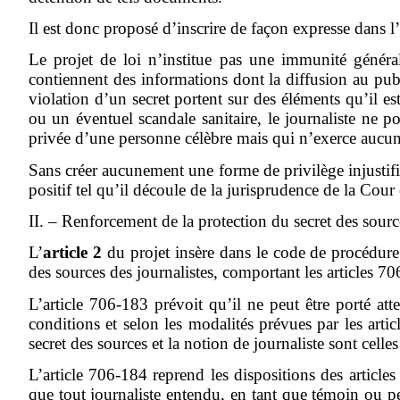
Il est donc proposé d’inscrire de façon expresse dans l’a
Le projet de loi n’institue pas une immunité général
contiennent des informations dont la diffusion au publ
violation d’un secret portent sur des éléments qu’il e
ou un éventuel scandale sanitaire, le journaliste ne
privée d’une personne célèbre mais qui n’exerce aucune
Sans créer aucunement une forme de privilège injustifié 
positif tel qu’il découle de la jurisprudence de la Co
II. – Renforcement de la protection du secret des sour
L’
article 2
du projet insère dans le code de procédure
des sources des journalistes, comportant les articles 
L’article 706-183 prévoit qu’il ne peut être porté att
conditions et selon les modalités prévues par les artic
secret des sources et la notion de journaliste sont celles 
L’article 706-184 reprend les dispositions des articl
que tout journaliste entendu, en tant que témoin ou pe