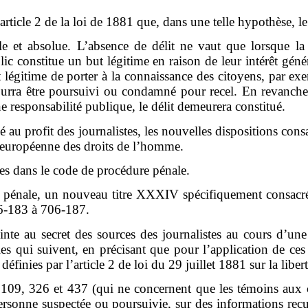
rticle 2 de la loi de 1881 que, dans une telle hypothèse, le 
e et absolue. L’absence de délit ne vaut que lorsque la 
ic constitue un but légitime en raison de leur intérêt génér
st légitime de porter à la connaissance des citoyens, par ex
 pourra être poursuivi ou condamné pour recel. En revanche
 responsabilité publique, le délit demeurera constitué.
au profit des journalistes, les nouvelles dispositions consacr
ur européenne des droits de l’homme.
ces dans le code de procédure pénale.
 pénale, un nouveau titre XXXIV spécifiquement consacré a
706-183 à 706-187.
einte au secret des sources des journalistes au cours d’un
les qui suivent, en précisant que pour l’application de ces
définies par l’article 2 de loi du 29 juillet 1881 sur la libert
es 109, 326 et 437 (qui ne concernent que les témoins aux 
rsonne suspectée ou poursuivie, sur des informations recueil