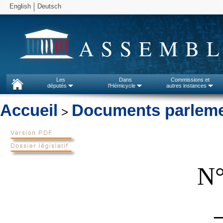
English
Deutsch
ASSEMBL
Les
Dans
Commissions et
députés
l'Hémicycle
autres instances
Accueil
Documents parleme
>
N°