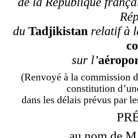
de la République frança
Rép
du
Tadjikistan
relatif à 
co
sur l’
aéropo
(Renvoyé à la commission des
constitution d’u
dans les délais prévus par le
PR
au nom de M