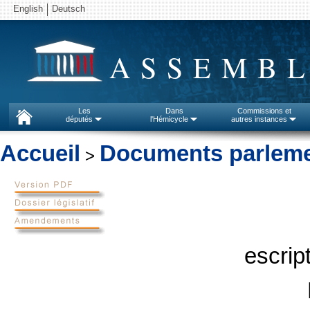
English
Deutsch
ASSEMBL
Les
Dans
Commissions et
députés
l'Hémicycle
autres instances
Accueil
Documents parleme
>
escrip